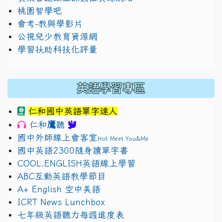
桃園智學吧
會考-教與學影片
公視兒少教育資源網
學習扶助科技化評量
英語學習專區
仁和國中英語單字達人
鷹
仁和
聽
國中外師線上會客室
Hot Meet You&Me
國中英語2300隨身讀單字書
COOL.ENGLISH英語線上學習
ABC互動英語教學節目
A+ English 空中美語
ICRT News Lunchbox
七年級英語聽力每週進度表