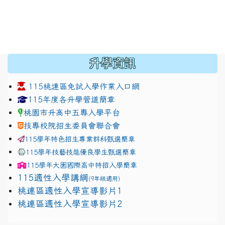
:::
升學資訊
115桃連區免試入學作業入口網
link to https://www.jhjhs.tyc.edu.tw/modules/tadnew
link to http://tyc.entry.ed
link to http://tyc.entry.ed
115年度各升學管道簡章
桃園市升高中五專入學平台
技專校院招生委員會聯合會
115學年特色招生專業群科甄選簡章
115學年技藝技能優良學生甄選簡章
115學年
大園國際高中
特招入學簡章
115適性入學講綱
(9年級適用)
link to https://docs.google.com/presentation/
桃連區適性入學宣導影片1
link to https://docs.google.com/presentation/
114適性入學講綱
1111
桃連區適性入學宣導影片2
(