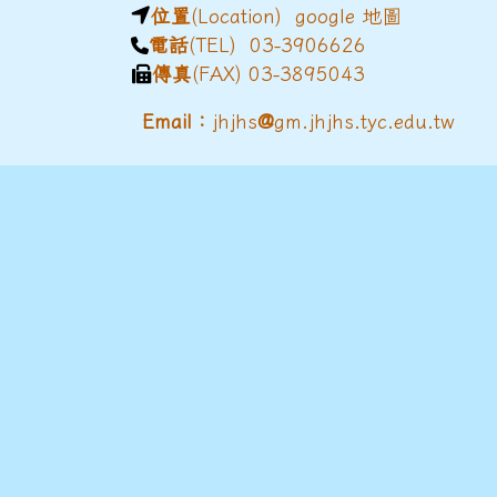
位置
(Location)
google 地圖
電話
(TEL) 03-3906626
傳真
(FAX) 03-3895043
@
Email：
jhjhs
gm.jhjhs.tyc.edu.tw