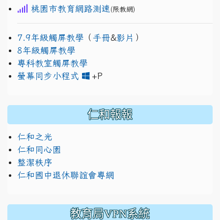
桃園市教育網路測速
(限教網)
7.9年級觸屏教學
（
手冊
&
影片
）
8年級觸屏教學
專科教室觸屏教學
link to https://www.jh
link to https://drive.googl
螢幕同步小程式
+P
仁和報報
仁和之光
仁和同心園
整潔秩序
仁和國中退休聯誼會專網
教育局VPN系統