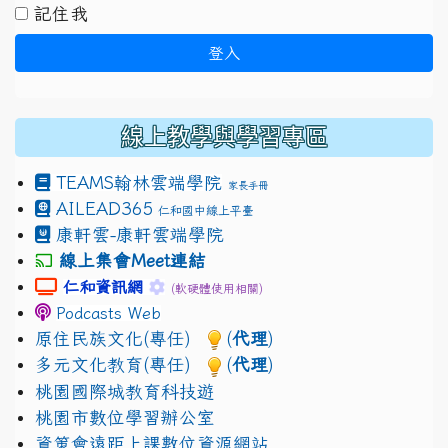
記住我
登入
線上教學與學習專區
TEAMS
翰林雲端學院
家長手冊
AILEAD365
仁和國中線上平臺
康軒雲-康軒雲端學院
線上集會Meet連結
link to https://sites.google.com/gm.jhjhs.tyc.edu.
link to https://sites.google.com/gm.
仁和資訊網
(軟硬體使用相關)
Podcasts Web
原住民族文化(專任)
(
代理
)
多元文化教育(專任)
(
代理
)
桃園國際城教育科技遊
桃園市數位學習辦公室
資策會遠距上課數位資源網站