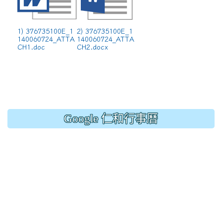
1) 376735100E_1
2) 376735100E_1
140060724_ATTA
140060724_ATTA
CH1.doc
CH2.docx
Google 仁和行事曆