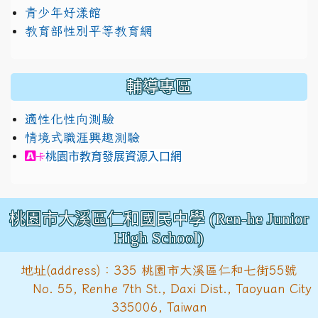
青少年好漾館
教育部性別平等教育網
輔導專區
適性化性向測驗
情境式職涯興趣測驗
link to https://exam.career.ntnu.edu.tw/cit/in
桃園市教育發展資源入口網
卡
桃園市大溪區仁和國民中學 (Ren-he Junior
High School)
地址(address)：335 桃園市大溪區仁和七街55號
No. 55, Renhe 7th St., Daxi Dist., Taoyuan City
335006, Taiwan