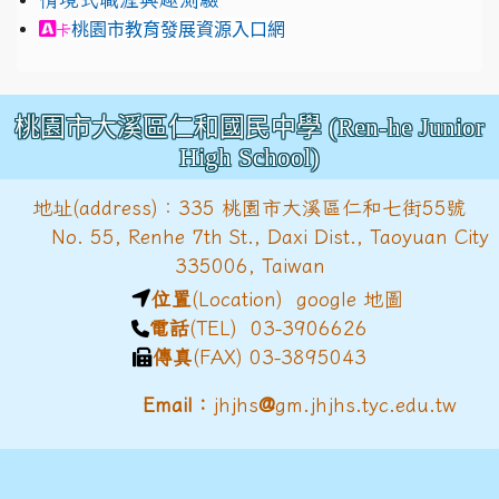
link to https://exam.career.ntnu.edu.tw/cit/in
桃園市教育發展資源入口網
卡
桃園市大溪區仁和國民中學 (Ren-he Junior
High School)
地址(address)：335 桃園市大溪區仁和七街55號
No. 55, Renhe 7th St., Daxi Dist., Taoyuan City
335006, Taiwan
位置
(Location)
google 地圖
電話
(TEL) 03-3906626
傳真
(FAX) 03-3895043
@
Email：
jhjhs
gm.jhjhs.tyc.edu.tw