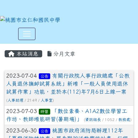
:::
本站消息
分月文章
文章列表
2023-07-04
有關行政院人事行政總處「公教
公告
人員退休撫卹試算系統」新增「一般人員使用退休
試算作業」功能，並於本(112)年7月6日上線一案
(
人事助理
/ 2149 /
人事室
)
2023-07-03
「數位素養、A1A2數位學習工
研習
作坊、教師增能研習(暑期場)」
(
資訊組長
/ 1052 /
教務處
)
2023-06-30
桃園市政府消防局辦理112年
公告