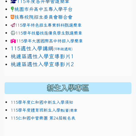
link to https://www.jhjhs.tyc.edu.tw/modules/tadnew
link to http://tyc.entry.ed
link to http://tyc.entry.ed
115年度各升學管道簡章
桃園市升高中五專入學平台
技專校院招生委員會聯合會
115學年特色招生專業群科甄選簡章
115學年技藝技能優良學生甄選簡章
115學年
大園國際高中
特招入學簡章
115適性入學講綱
(9年級適用)
link to https://docs.google.com/presentation/
桃連區適性入學宣導影片1
link to https://docs.google.com/presentation/
114適性入學講綱
1111
桃連區適性入學宣導影片2
(
新生入學專區
115學年度仁和國中新生入學須知
115學年度體育班新生入學
甄(審)簡章
115仁和國中管樂團 第24屆報名表