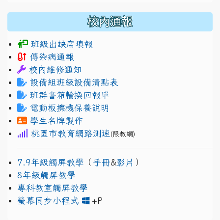
校內通報
班級出缺席填報
傳染病通報
校內維修通知
設備組班級設備清點表
班群書箱輪換回報單
電動板擦機保養說明
學生名牌製作
桃園市教育網路測速
(限教網)
7.9年級觸屏教學
（
手冊
&
影片
）
8年級觸屏教學
專科教室觸屏教學
link to https://www.jh
link to https://drive.googl
螢幕同步小程式
+P