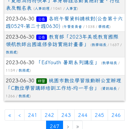
「夏戀消防特快車」單身聯誼活動實施計畫、行程
表及報名表
(
人事助理
/ 1041 /
人事室
)
2023-06-30
各班午餐資料請核對(公告第十六
公告
週0529-第二十週0630)
(
午餐委員會
/ 1038 /
學務處
)
2023-06-30
教育部「2023年美感教育國際
公告
領航教師出國進修參訪實施計畫書」
(
教學組長
/ 1637 /
教務處
)
2023-06-30
「EdYouth 暑期系列講座」
(
教學組長
/
1159 /
教務處
)
2023-06-30
桃園市數位學習推動辦公室辦理
研習
「C數位學習講師培訓工作坊-均一平台」
(
資訊組長
/
1266 /
教務處
)
«
‹
241
242
243
244
245
246
(current)
247
›
»