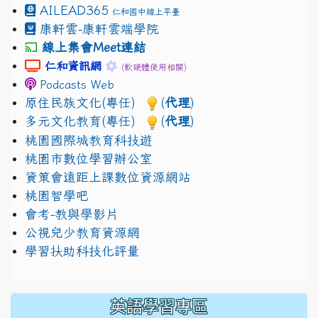
AILEAD365
仁和國中線上平臺
康軒雲-康軒雲端學院
線上集會Meet連結
link to https://sites.google.com/gm.jhjhs.tyc.edu.
link to https://sites.google.com/gm.
仁和資訊網
(軟硬體使用相關)
Podcasts Web
原住民族文化(專任)
(
代理
)
多元文化教育(專任)
(
代理
)
桃園國際城教育科技遊
桃園市數位學習辦公室
資策會遠距上課數位資源網站
桃園智學吧
會考-教與學影片
公視兒少教育資源網
學習扶助科技化評量
英語學習專區