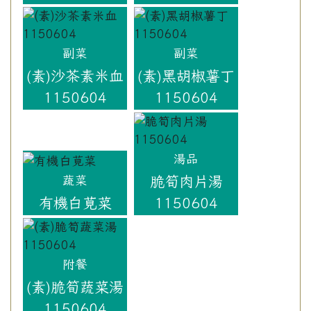
副菜
副菜
(素)沙茶素米血
(素)黑胡椒薯丁
1150604
1150604
湯品
脆筍肉片湯
蔬菜
有機白莧菜
1150604
附餐
(素)脆筍蔬菜湯
1150604