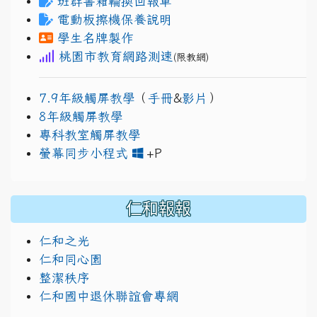
班群書箱輪換回報單
電動板擦機保養說明
學生名牌製作
桃園市教育網路測速
(限教網)
7.9年級觸屏教學
（
手冊
&
影片
）
8年級觸屏教學
專科教室觸屏教學
link to https://www.
link to https://drive.go
螢幕同步小程式
+P
仁和報報
仁和之光
仁和同心園
整潔秩序
仁和國中退休聯誼會專網