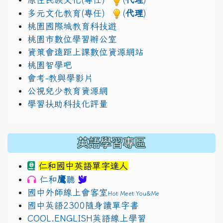
多元文化教育(專任)
(
代理
)
桃園國際城教育科技遊
桃園市數位學習辦公室
資策會遠距上課數位資源網站
桃園智學吧
會考-教與學影片
公視兒少教育資源網
學習扶助科技化評量
英語學習專區
仁和國中英語單字達人
鷹
仁和
聽
國中外師線上會客室
Hot Meet You&Me
國中英語2300隨身讀單字書
COOL.ENGLISH英語線上學習