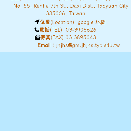
No. 55, Renhe 7th St., Daxi Dist., Taoyuan City
335006, Taiwan
位置
(Location)
google 地圖
電話
(TEL) 03-3906626
傳真
(FAX) 03-3895043
@
Email：
jhjhs
gm.jhjhs.tyc.edu.tw