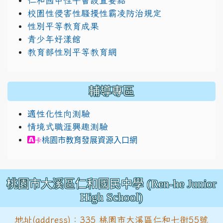
仁和國中性平會設置要點
校園性侵害性騷擾性霸凌防治規定
性別平等教育成果
青少年好漾館
教育部性別平等教育網
輔導專區
適性化性向測驗
情境式職涯興趣測驗
link to https://exam.career.ntnu.edu.tw/cit
桃園市教育發展資源入口網
卡
桃園市大溪區仁和國民中學 (Ren-he Junior
High School)
地址(address)：335 桃園市大溪區仁和七街55號