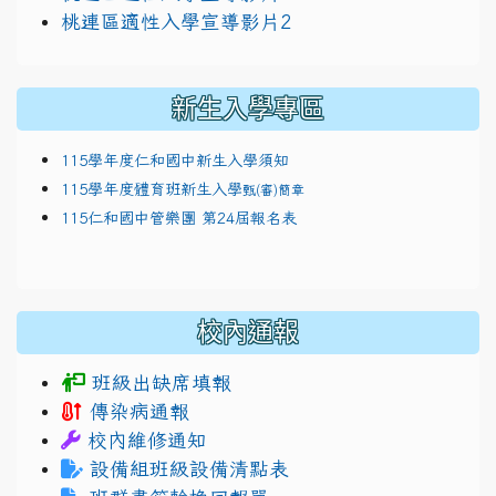
link to https://docs.google.com/presentatio
114適性入學講綱
111
桃連區適性入學宣導影片2
(
新生入學專區
115學年度仁和國中新生入學須知
115學年度體育班新生入學
甄(審)簡章
115仁和國中管樂團 第24屆報名表
校內通報
班級出缺席填報
傳染病通報
校內維修通知
設備組班級設備清點表