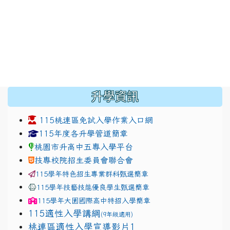
:::
升學資訊
115桃連區免試入學作業入口網
link to https://www.jhjhs.tyc.edu.tw/modules/tad
link to http://tyc.entry
link to http://tyc.entry
115年度各升學管道簡章
桃園市升高中五專入學平台
技專校院招生委員會聯合會
115學年特色招生專業群科甄選簡章
115學年技藝技能優良學生甄選簡章
115學年
大園國際高中
特招入學簡章
115適性入學講綱
(9年級適用)
link to https://docs.google.com/presentatio
桃連區適性入學宣導影片1