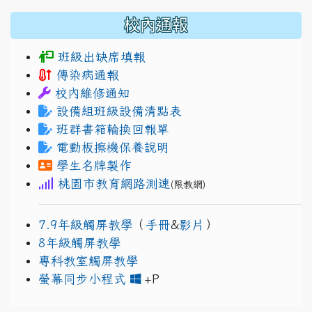
校內通報
班級出缺席填報
傳染病通報
校內維修通知
設備組班級設備清點表
班群書箱輪換回報單
電動板擦機保養說明
學生名牌製作
桃園市教育網路測速
(限教網)
7.9年級觸屏教學
（
手冊
&
影片
）
8年級觸屏教學
專科教室觸屏教學
link to https://www.
link to https://drive.go
螢幕同步小程式
+P