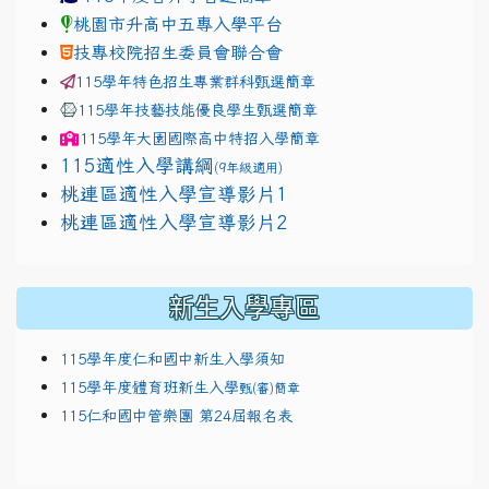
桃園市升高中五專入學平台
技專校院招生委員會聯合會
115學年特色招生專業群科甄選簡章
115學年技藝技能優良學生甄選簡章
115學年
大園國際高中
特招入學簡章
115適性入學講綱
(9年級適用)
link to https://docs.google.com/presentatio
桃連區適性入學宣導影片1
link to https://docs.google.com/presentatio
114適性入學講綱
111
桃連區適性入學宣導影片2
(
新生入學專區
115學年度仁和國中新生入學須知
115學年度體育班新生入學
甄(審)簡章
115仁和國中管樂團 第24屆報名表