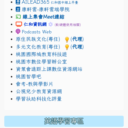
AILEAD365
仁和國中線上平臺
康軒雲-康軒雲端學院
線上集會Meet連結
link to https://sites.google.com/gm.jhjhs.tyc.ed
link to https://sites.google.com/g
仁和資訊網
(軟硬體使用相關)
Podcasts Web
原住民族文化(專任)
(
代理
)
多元文化教育(專任)
(
代理
)
桃園國際城教育科技遊
桃園市數位學習辦公室
資策會遠距上課數位資源網站
桃園智學吧
會考-教與學影片
公視兒少教育資源網
學習扶助科技化評量
英語學習專區