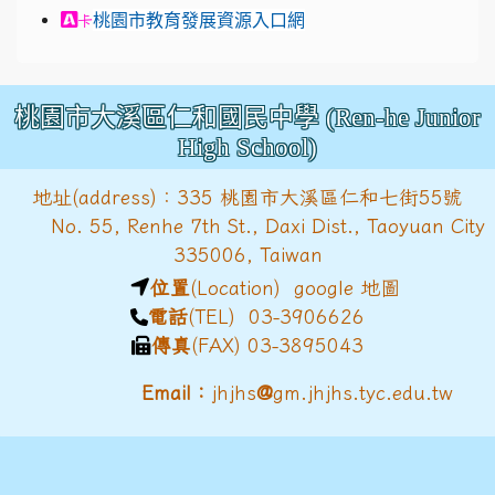
link to https://exam.career.ntnu.edu.tw/cit
桃園市教育發展資源入口網
卡
桃園市大溪區仁和國民中學 (Ren-he Junior
High School)
地址(address)：335 桃園市大溪區仁和七街55號
No. 55, Renhe 7th St., Daxi Dist., Taoyuan City
335006, Taiwan
位置
(Location)
google 地圖
電話
(TEL) 03-3906626
傳真
(FAX) 03-3895043
@
Email：
jhjhs
gm.jhjhs.tyc.edu.tw