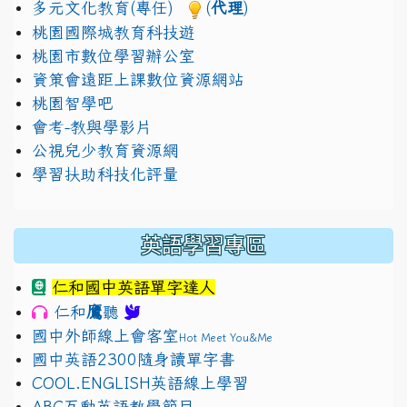
多元文化教育(專任)
(
代理
)
桃園國際城教育科技遊
桃園市數位學習辦公室
資策會遠距上課數位資源網站
桃園智學吧
會考-教與學影片
公視兒少教育資源網
學習扶助科技化評量
英語學習專區
仁和國中英語單字達人
鷹
仁和
聽
國中外師線上會客室
Hot Meet You&Me
國中英語2300隨身讀單字書
COOL.ENGLISH英語線上學習
ABC互動英語教學節目