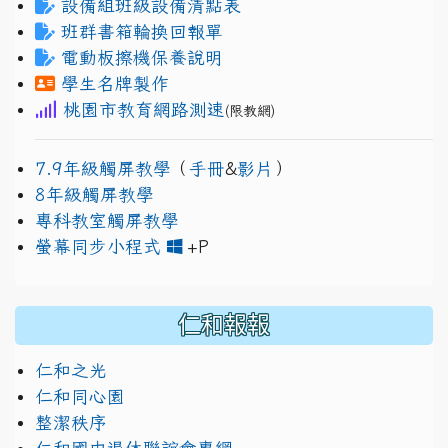
設備組班級設備清點表
班群書箱輪換回報單
電動板擦機保養說明
學生名牌製作
桃園市教育網路測速
(限教網)
7.9年級觸屏教學
（
手冊
&
影片
）
8年級觸屏教學
專科教室觸屏教學
link to https://www.jh
link to https://drive.googl
螢幕同步小程式
+P
仁和報報
仁和之光
仁和同心園
整潔秩序