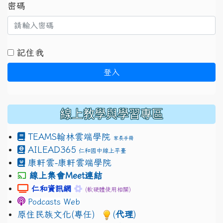
密碼
記住我
登入
線上教學與學習專區
TEAMS
翰林雲端學院
家長手冊
AILEAD365
仁和國中線上平臺
康軒雲-康軒雲端學院
線上集會Meet連結
link to https://sites.google.com/gm.jhjhs.tyc.edu.
link to https://sites.google.com/gm.
仁和資訊網
(軟硬體使用相關)
Podcasts Web
原住民族文化(專任)
(
代理
)