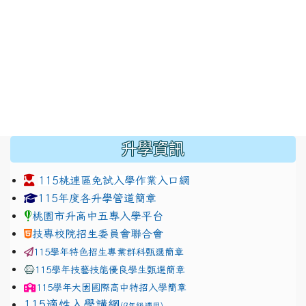
:::
升學資訊
115桃連區免試入學作業入口網
link to https://www.jhjhs.tyc.edu.tw/modules/tadnew
link to http://tyc.entry.ed
link to http://tyc.entry.ed
115年度各升學管道簡章
桃園市升高中五專入學平台
技專校院招生委員會聯合會
115學年特色招生專業群科甄選簡章
115學年技藝技能優良學生甄選簡章
115學年
大園國際高中
特招入學簡章
115適性入學講綱
(9年級適用)