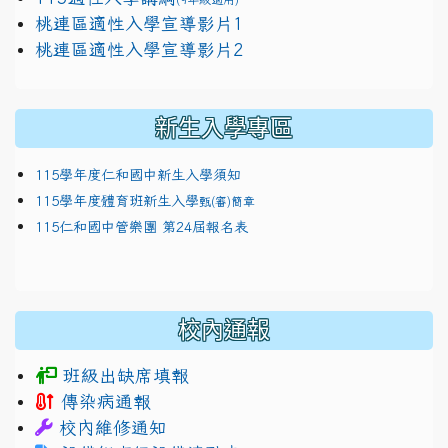
link to https://docs.google.com/presentation/
桃連區適性入學宣導影片1
link to https://docs.google.com/presentation/
114適性入學講綱
1111
桃連區適性入學宣導影片2
(
新生入學專區
115學年度仁和國中新生入學須知
115學年度體育班新生入學
甄(審)簡章
115仁和國中管樂團 第24屆報名表
校內通報
班級出缺席填報
傳染病通報
校內維修通知