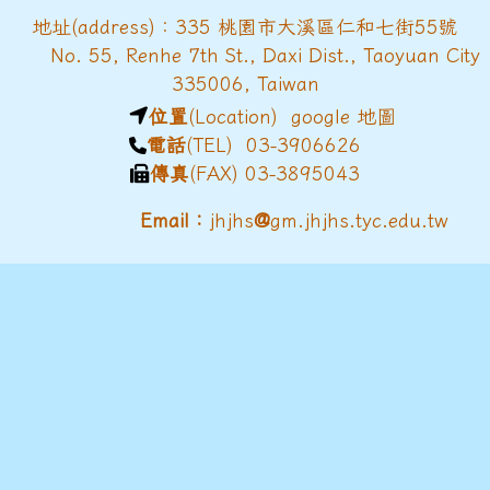
地址(address)：335 桃園市大溪區仁和七街55號
No. 55, Renhe 7th St., Daxi Dist., Taoyuan City
335006, Taiwan
位置
(Location)
google 地圖
電話
(TEL) 03-3906626
傳真
(FAX) 03-3895043
@
Email：
jhjhs
gm.jhjhs.tyc.edu.tw