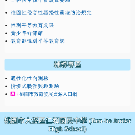
校園性侵害性騷擾性霸凌防治規定
性別平等教育成果
青少年好漾館
教育部性別平等教育網
輔導專區
適性化性向測驗
情境式職涯興趣測驗
link to https://exam.career.ntnu.edu.tw/cit/in
桃園市教育發展資源入口網
卡
桃園市大溪區仁和國民中學 (Ren-he Junior
High School)