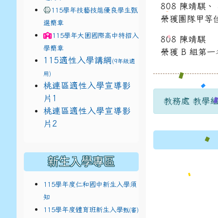
808 陳靖騏、 
115學年技藝技能優良學生甄
榮獲團隊甲等
選簡章
115學年
大園國際高中
特招入
808 陳靖騏
學簡章
榮獲 B 組第
115適性入學講綱
(9年級適
用)
link to https://docs.google.com/present
桃連區適性入學宣導影
片1
教務處 教學組長
link to https://docs.google.com/present
桃連區適性入學宣導影
114適性入學講綱
1111ㄅㄅ
link to ht
片2
(
新生入學專區
115學年度仁和國中新生入學須
知
115學年度體育班新生入學
甄(審)