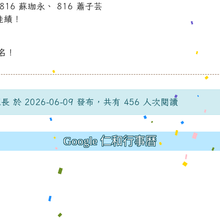
816 蘇珈永、 816 蕭子芸
佳績！
一名！
ation/d/1x3bih9gNpRNolaz0znBOn--g7OisECve/edit?us
 於 2026-06-09 發布，共有 456 人次閱讀
ation/d/1x3bih9gNpRNolaz0znBOn--g7OisECve/edit?us
tps://docs.go114適性入學講綱
ogle.com/presentation/d
(
Google 仁和行事曆