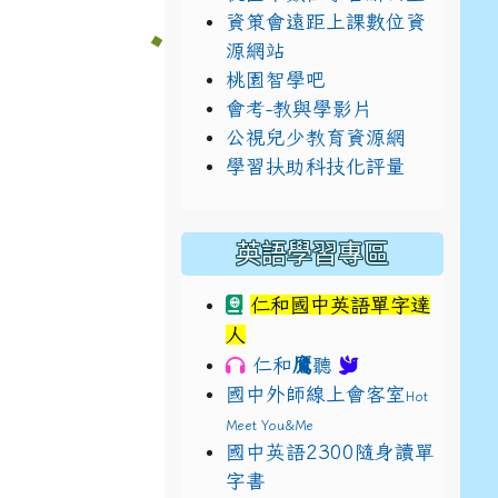
資策會遠距上課數位資
源網站
桃園智學吧
會考-教與學影片
公視兒少教育資源網
學習扶助科技化評量
英語學習專區
仁和國中英語單字達
人
鷹
仁和
聽
國中外師線上會客室
Hot
Meet You&Me
國中英語2300隨身讀單
字書