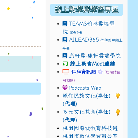
線上教學與學習專區
TEAMS
翰林雲端學
院
家長手冊
AILEAD365
仁和國中線上
平臺
p=drive_link&ouid=115921082145615632562&rtpof=tru
康軒雲-康軒雲端學院
線上集會Meet連結
p=drive_link&ouid=115921082145615632562&rtpof=tru
link to https://sites.google.c
link to https:
仁和資訊網
(軟硬體使
/14fN7FrCDS9g9keYgSUmfVbCTNGSKzSVY/edit?usp=sh
用相關)
Podcasts Web
原住民族文化(專任)
(
代理
)
多元文化教育(專任)
(
代理
)
桃園國際城教育科技遊
桃園市數位學習辦公室