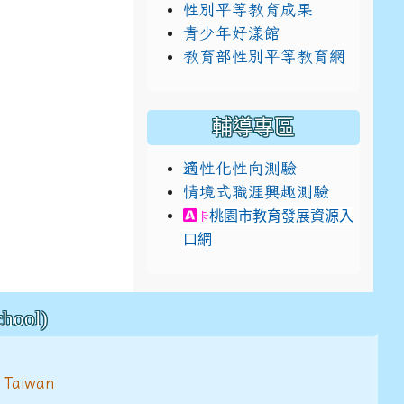
性別平等教育成果
青少年好漾館
教育部性別平等教育網
輔導專區
適性化性向測驗
情境式職涯興趣測驗
link to https://exam.caree
桃園市教育發展資源入
卡
口網
ool)
 Taiwan