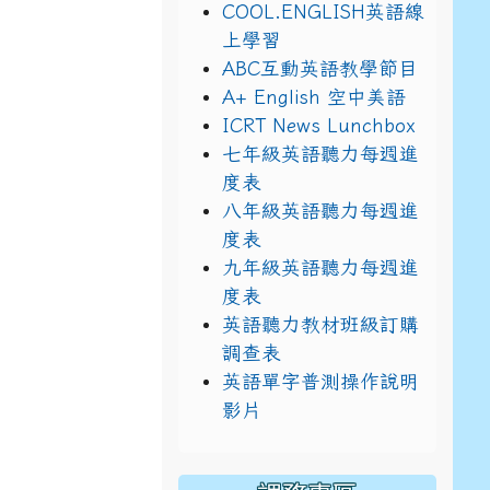
COOL.ENGLISH英語線
上學習
ABC互動英語教學節目
A+ English 空中美語
ICRT News Lunchbox
七年級英語聽力每週進
/%E9%BB%9E2%E4%B8%8B%E5%9F%B7%E8%A1%8C%E5%8
_8/view?usp=sharing
度表
八年級英語聽力每週進
度表
九年級英語聽力每週進
度表
英語聽力教材班級訂購
調查表
英語單字普測操作說明
影片