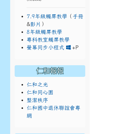
7.9年級觸屏教學
（
手冊
&
影片
）
8年級觸屏教學
專科教室觸屏教學
link to https://w
link to https://drive
螢幕同步小程式
+P
仁和報報
仁和之光
仁和同心園
整潔秩序
仁和國中退休聯誼會專
網