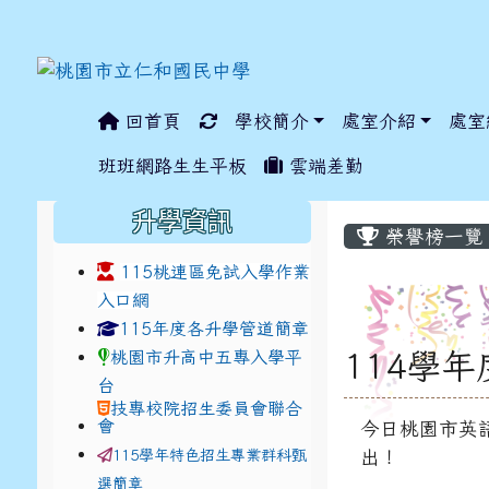
回首頁
學校簡介
處室介紹
處室
:::
班班網路生生平板
雲端差勤
:::
:::
升學資訊
榮譽榜一覽
115桃連區免試入學作業
入口網
link to https://www.jhjhs.tyc.edu.tw/modules
link to http://tyc.e
link to http://tyc.e
115年度各升學管道簡章
桃園市升高中五專入學平
114學
台
技專校院招生委員會聯合
會
今日桃園市英
115學年特色招生專業群科甄
出！
選簡章