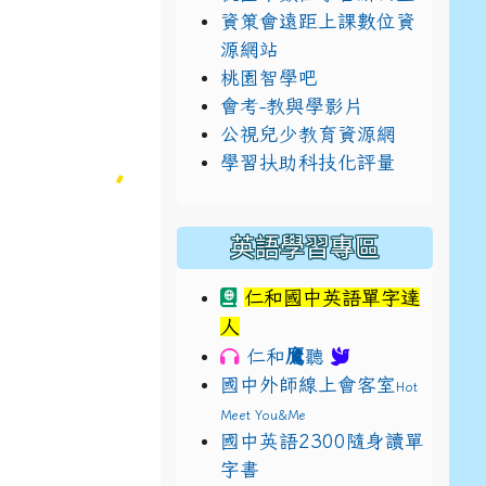
資策會遠距上課數位資
源網站
桃園智學吧
會考-教與學影片
公視兒少教育資源網
學習扶助科技化評量
英語學習專區
仁和國中英語單字達
人
鷹
仁和
聽
國中外師線上會客室
Hot
Meet You&Me
國中英語2300隨身讀單
字書