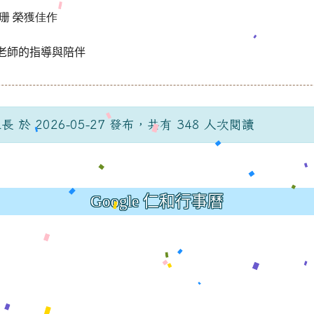
珊
榮獲
佳作
老師的指導與陪伴
ation/d/1x3bih9gNpRNolaz0znBOn--g7OisECve/edit?us
 於 2026-05-27 發布，共有 348 人次閱讀
ation/d/1x3bih9gNpRNolaz0znBOn--g7OisECve/edit?us
tps://docs.go114適性入學講綱
ogle.com/presentation/d
(
Google 仁和行事曆