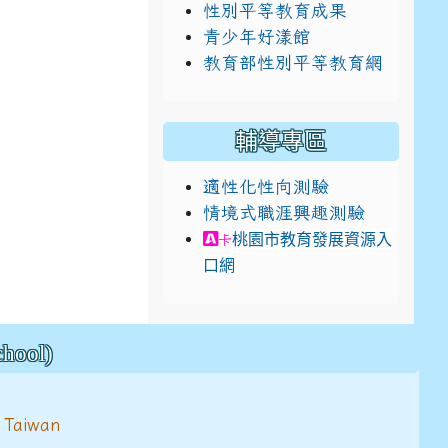
性別平等教育成果
青少年好漾館
教育部性別平等教育網
輔導專區
適性化性向測驗
情境式職涯興趣測驗
link to https://exam.caree
桃園市教育發展資源入
卡
口網
ool)
 Taiwan