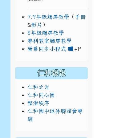
7.9年級觸屏教學
（
手冊
&
影片
）
8年級觸屏教學
專科教室觸屏教學
link to https://w
link to https://drive
螢幕同步小程式
+P
仁和報報
仁和之光
仁和同心園
整潔秩序
仁和國中退休聯誼會專
網