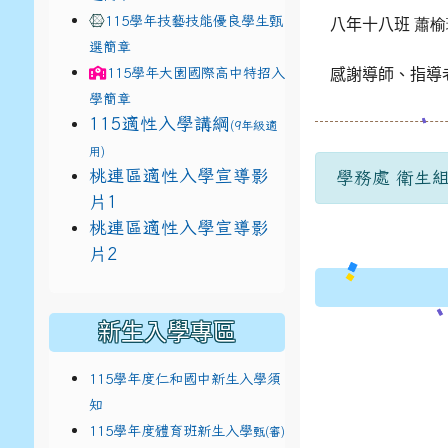
115學年技藝技能優良學生甄
八年十八班
蕭榆
選簡章
115學年
大園國際高中
特招入
感謝導師、指導
學簡章
115適性入學講綱
(9年級適
用)
link to https://docs.google.com/present
桃連區適性入學宣導影
學務處 衛生組長
片1
link to https://docs.google.com/present
桃連區適性入學宣導影
114適性入學講綱
1111ㄅㄅ
link to ht
片2
(
新生入學專區
115學年度仁和國中新生入學須
知
115學年度體育班新生入學
甄(審)