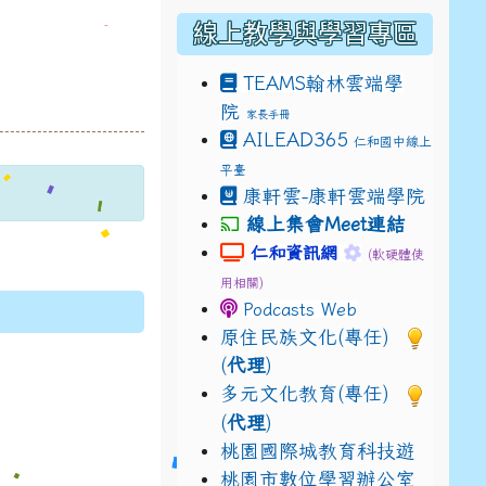
線上教學與學習專區
TEAMS
翰林雲端學
院
家長手冊
AILEAD365
仁和國中線上
平臺
p=drive_link&ouid=115921082145615632562&rtpof=tru
康軒雲-康軒雲端學院
線上集會Meet連結
p=drive_link&ouid=115921082145615632562&rtpof=tru
link to https://sites.google.c
link to https:
仁和資訊網
(軟硬體使
/14fN7FrCDS9g9keYgSUmfVbCTNGSKzSVY/edit?usp=sh
用相關)
Podcasts Web
原住民族文化(專任)
(
代理
)
多元文化教育(專任)
(
代理
)
桃園國際城教育科技遊
桃園市數位學習辦公室