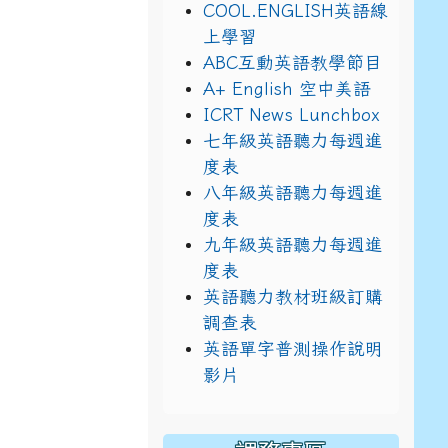
COOL.ENGLISH英語線
上學習
ABC互動英語教學節目
A+ English 空中美語
ICRT News Lunchbox
七年級英語聽力每週進
/%E9%BB%9E2%E4%B8%8B%E5%9F%B7%E8%A1%8C%E5%8
_8/view?usp=sharing
度表
八年級英語聽力每週進
度表
九年級英語聽力每週進
度表
英語聽力教材班級訂購
調查表
英語單字普測操作說明
影片