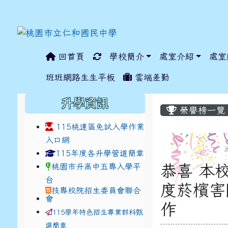
回首頁
學校簡介
處室介紹
處室
:::
班班網路生生平板
雲端差勤
:::
:::
升學資訊
榮譽榜一覽
115桃連區免試入學作業
入口網
link to https://www.jhjhs.tyc.edu.tw/modules
link to http://tyc.e
link to http://tyc.e
115年度各升學管道簡章
桃園市升高中五專入學平
恭喜 本校
台
度菸檳害
技專校院招生委員會聯合
會
作
115學年特色招生專業群科甄
選簡章