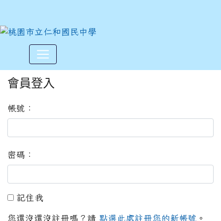
:::
會員登入
帳號：
密碼：
記住我
記住我
您還沒還沒註冊嗎？請
點選此處註冊您的新帳號
。