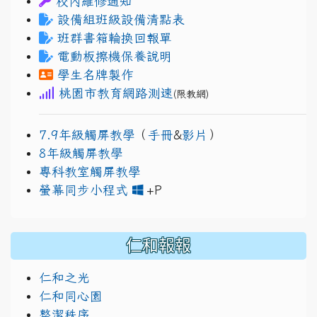
校內維修通知
設備組班級設備清點表
班群書箱輪換回報單
電動板擦機保養說明
學生名牌製作
桃園市教育網路測速
(限教網)
7.9年級觸屏教學
（
手冊
&
影片
）
8年級觸屏教學
專科教室觸屏教學
link to https://www.
link to https://drive.go
螢幕同步小程式
+P
仁和報報
仁和之光
仁和同心園
整潔秩序