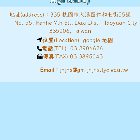
High School)
地址(address)：335 桃園市大溪區仁和七街55號
No. 55, Renhe 7th St., Daxi Dist., Taoyuan City
335006, Taiwan
位置
(Location)
google 地圖
電話
(TEL) 03-3906626
傳真
(FAX) 03-3895043
@
Email：
jhjhs
gm.jhjhs.tyc.edu.tw