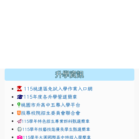
:::
升學資訊
115桃連區免試入學作業入口網
link to https://www.jhjhs.tyc.edu.tw/modules/tad
link to http://tyc.entry
link to http://tyc.entry
115年度各升學管道簡章
桃園市升高中五專入學平台
技專校院招生委員會聯合會
115學年特色招生專業群科甄選簡章
115學年技藝技能優良學生甄選簡章
115學年
大園國際高中
特招入學簡章