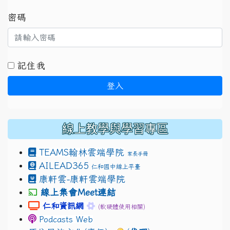
密碼
記住我
登入
線上教學與學習專區
TEAMS
翰林雲端學院
家長手冊
AILEAD365
仁和國中線上平臺
康軒雲-康軒雲端學院
線上集會Meet連結
link to https://sites.google.com/gm.jhjhs.tyc.ed
link to https://sites.google.com/g
仁和資訊網
(軟硬體使用相關)
Podcasts Web