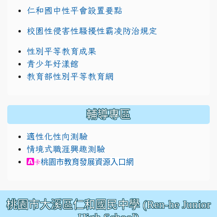
仁和國中性平會設置要點
校園性侵害性騷擾性霸凌防治規定
性別平等教育成果
青少年好漾館
教育部性別平等教育網
輔導專區
適性化性向測驗
情境式職涯興趣測驗
link to https://exam.career.ntnu.edu.tw/cit
桃園市教育發展資源入口網
卡
桃園市大溪區仁和國民中學 (Ren-he Junior