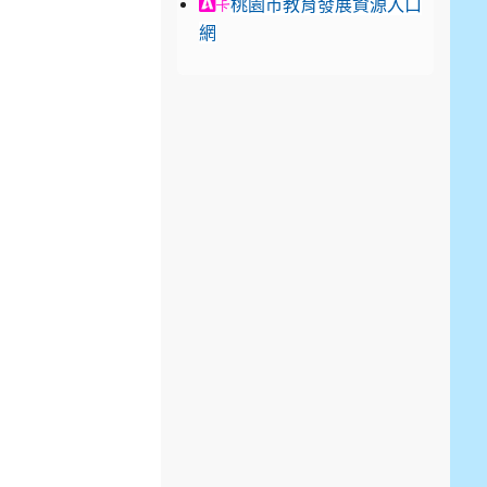
link to https://exam.career.n
桃園市教育發展資源入口
卡
網