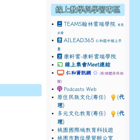
線上教學與學習專區
TEAMS
翰林雲端學院
家長
手冊
drive_link&ouid=115921082145615632562&rtpof=true&
AILEAD365
仁和國中線上平
drive_link&ouid=115921082145615632562&rtpof=true&
m/presentation/d/14fN7FrCDS9g9keYgSUmfVbCTNGSK
臺
康軒雲-康軒雲端學院
線上集會Meet連結
link to https://sites.google.com
link to https://s
仁和資訊網
(軟硬體使用相
關)
Podcasts Web
原住民族文化(專任)
(
代
理
)
多元文化教育(專任)
(
代
理
)
桃園國際城教育科技遊
桃園市數位學習辦公室