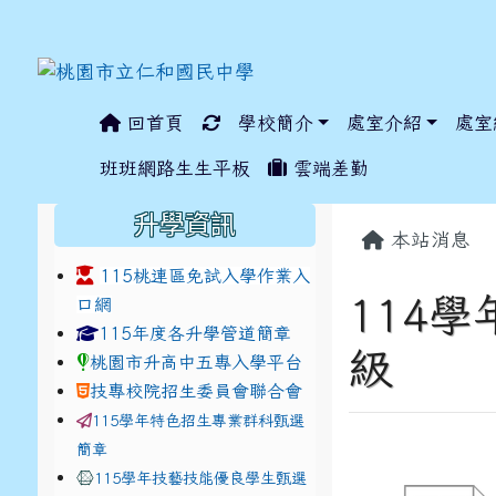
回首頁
學校簡介
處室介紹
處室
:::
班班網路生生平板
雲端差勤
:::
:::
升學資訊
本站消息
115桃連區免試入學作業入
114
口網
link to https://www.jhjhs.tyc.edu.tw/modules/ta
link to http://tyc.entr
link to http://tyc.entr
115年度各升學管道簡章
級
桃園市升高中五專入學平台
技專校院招生委員會聯合會
115學年特色招生專業群科甄選
簡章
115學年技藝技能優良學生甄選