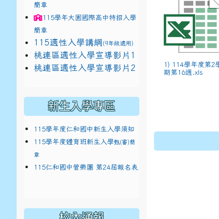
簡章
115學年
大園國際高中
特招入學
簡章
115適性入學講綱
(9年級適用)
link to https://docs.google.com/presentat
桃連區適性入學宣導影片1
1) 114學年度第2
link to https://docs.google.com/presentat
114適性入學講綱
1
桃連區適性入學宣導影片2
(
期第16週.xls
新生入學專區
115學年度仁和國中新生入學須知
115學年度體育班新生入學
甄(審)簡
章
115仁和國中管樂團 第24屆報名表
校內通報