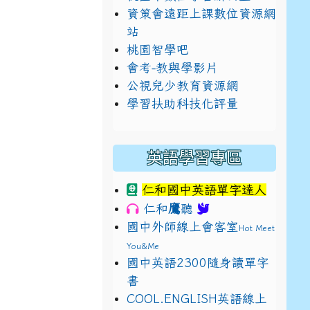
資策會遠距上課數位資源網
站
桃園智學吧
會考-教與學影片
公視兒少教育資源網
學習扶助科技化評量
英語學習專區
仁和國中英語單字達人
鷹
仁和
聽
國中外師線上會客室
Hot Meet
You&Me
國中英語2300隨身讀單字
書
E9%BB%9E2%E4%B8%8B%E5%9F%B7%E8%A1%8C%E5%8F%
view?usp=sharing
COOL.ENGLISH英語線上