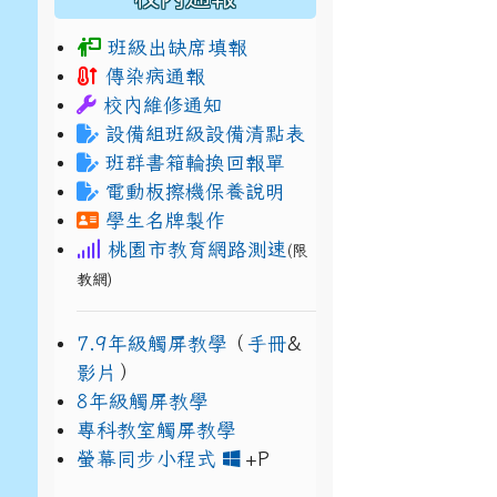
班級出缺席填報
傳染病通報
校內維修通知
設備組班級設備清點表
班群書箱輪換回報單
電動板擦機保養說明
學生名牌製作
桃園市教育網路測速
(限
教網)
7.9年級觸屏教學
（
手冊
&
影片
）
8年級觸屏教學
專科教室觸屏教學
link to https://www
link to https://drive.g
螢幕同步小程式
+P