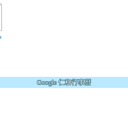
ion/d/1x3bih9gNpRNolaz0znBOn--g7OisECve/edit?usp=
學
ion/d/1x3bih9gNpRNolaz0znBOn--g7OisECve/edit?usp=
111ㄅㄅ
link to https://docs.go114適性入學講綱
ogle.co
(
Google 仁和行事曆