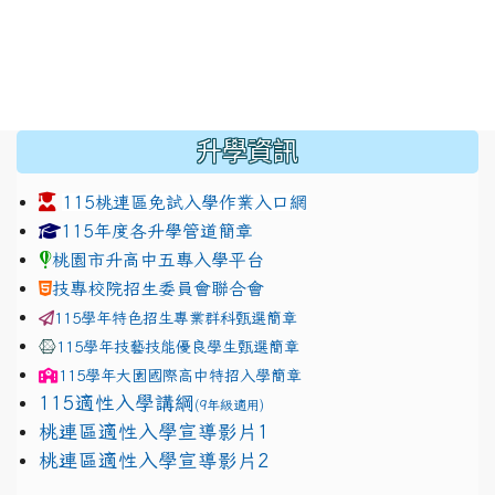
:::
升學資訊
115桃連區免試入學作業入口網
link to https://www.jhjhs.tyc.edu.tw/modules/tadnew
link to http://tyc.entry.ed
link to http://tyc.entry.ed
115年度各升學管道簡章
桃園市升高中五專入學平台
技專校院招生委員會聯合會
115學年特色招生專業群科甄選簡章
115學年技藝技能優良學生甄選簡章
115學年
大園國際高中
特招入學簡章
115適性入學講綱
(9年級適用)
link to https://docs.google.com/presentation/
桃連區適性入學宣導影片1
link to https://docs.google.com/presentation/
114適性入學講綱
1111
桃連區適性入學宣導影片2
(