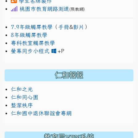
學生名牌製作
桃園市教育網路測速
(限教網)
7.9年級觸屏教學
（
手冊
&
影片
）
8年級觸屏教學
專科教室觸屏教學
link to https://www.jh
link to https://drive.googl
螢幕同步小程式
+P
仁和報報
仁和之光
仁和同心園
整潔秩序
仁和國中退休聯誼會專網
教育局VPN系統