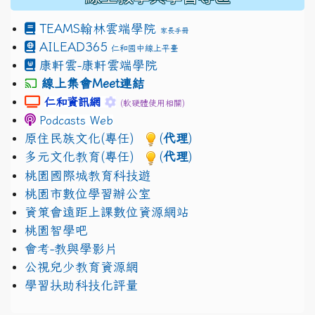
TEAMS
翰林雲端學院
家長手冊
AILEAD365
仁和國中線上平臺
康軒雲-康軒雲端學院
線上集會Meet連結
link to https://sites.google.com/gm.jhjhs.tyc.edu.
link to https://sites.google.com/gm.
仁和資訊網
(軟硬體使用相關)
Podcasts Web
原住民族文化(專任)
(
代理
)
多元文化教育(專任)
(
代理
)
桃園國際城教育科技遊
桃園市數位學習辦公室
資策會遠距上課數位資源網站
桃園智學吧
會考-教與學影片
公視兒少教育資源網
學習扶助科技化評量