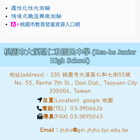
適性化性向測驗
情境式職涯興趣測驗
link to https://exam.career.ntnu.edu.tw/cit/in
桃園市教育發展資源入口網
卡
桃園市大溪區仁和國民中學 (Ren-he Junior
High School)
地址(address)：335 桃園市大溪區仁和七街55號
No. 55, Renhe 7th St., Daxi Dist., Taoyuan City
335006, Taiwan
位置
(Location)
google 地圖
電話
(TEL) 03-3906626
傳真
(FAX) 03-3895043
@
Email：
jhjhs
gm.jhjhs.tyc.edu.tw