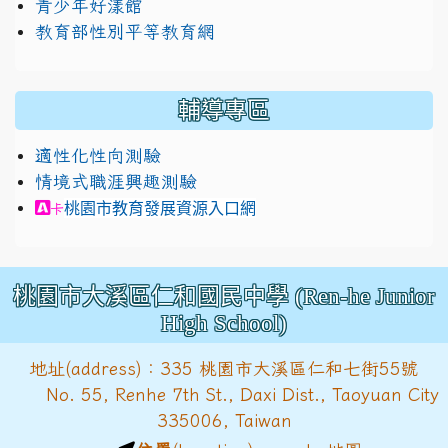
青少年好漾館
教育部性別平等教育網
輔導專區
適性化性向測驗
情境式職涯興趣測驗
link to https://exam.career.ntnu.edu.tw/cit/in
桃園市教育發展資源入口網
卡
桃園市大溪區仁和國民中學 (Ren-he Junior
High School)
地址(address)：335 桃園市大溪區仁和七街55號
No. 55, Renhe 7th St., Daxi Dist., Taoyuan City
335006, Taiwan