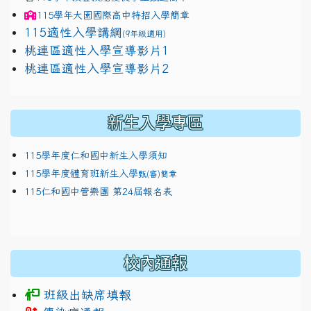
115學年
大園國際高中
特招入學簡章
115適性入學講綱
(9年級適用)
link to https://docs.google.com/presentation/
桃連區適性入學宣導影片1
link to https://docs.google.com/presentation/
114適性入學講綱
1111
桃連區適性入學宣導影片2
(
新生入學專區
115學年度仁和國中新生入學須知
115學年度體育班新生入學
甄(審)簡章
115仁和國中管樂團 第24屆報名表
校內通報
班級出缺席填報