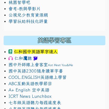
桃園智學吧
會考-教與學影片
公視兒少教育資源網
學習扶助科技化評量
英語學習專區
仁和國中英語單字達人
鷹
仁和
聽
國中外師線上會客室
Hot Meet You&Me
國中英語2300隨身讀單字書
COOL.ENGLISH英語線上學習
ABC互動英語教學節目
A+ English 空中美語
ICRT News Lunchbox
七年級英語聽力每週進度表
八年級英語聽力每週進度表