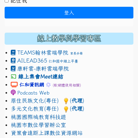
記住我
登入
線上教學與學習專區
TEAMS
翰林雲端學院
家長手冊
AILEAD365
仁和國中線上平臺
康軒雲-康軒雲端學院
線上集會Meet連結
link to https://sites.google.com/gm.jhjhs.tyc.edu.
link to https://sites.google.com/gm.
仁和資訊網
(軟硬體使用相關)
Podcasts Web
原住民族文化(專任)
(
代理
)
多元文化教育(專任)
(
代理
)
桃園國際城教育科技遊
桃園市數位學習辦公室
資策會遠距上課數位資源網站