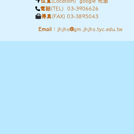
位置
(Location)
google 地圖
電話
(TEL) 03-3906626
傳真
(FAX) 03-3895043
@
Email：
jhjhs
gm.jhjhs.tyc.edu.tw