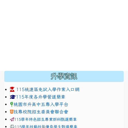
:::
升學資訊
115桃連區免試入學作業入口網
link to https://www.jhjhs.tyc.edu.tw/modules/tadnew
link to http://tyc.entry.ed
link to http://tyc.entry.ed
115年度各升學管道簡章
桃園市升高中五專入學平台
技專校院招生委員會聯合會
115學年特色招生專業群科甄選簡章
115學年技藝技能優良學生甄選簡章