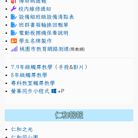
傳染病通報
校內維修通知
設備組班級設備清點表
班群書箱輪換回報單
電動板擦機保養說明
學生名牌製作
桃園市教育網路測速
(限教網)
7.9年級觸屏教學
（
手冊
&
影片
）
8年級觸屏教學
專科教室觸屏教學
link to https://www.jh
link to https://drive.googl
螢幕同步小程式
+P
仁和報報
仁和之光
仁和同心園