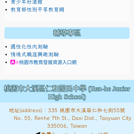
青少年好漾館
教育部性別平等教育網
輔導專區
適性化性向測驗
情境式職涯興趣測驗
link to https://exam.career.ntnu.edu.tw/cit/in
桃園市教育發展資源入口網
卡
桃園市大溪區仁和國民中學 (Ren-he Junior
High School)
地址(address)：335 桃園市大溪區仁和七街55號
No. 55, Renhe 7th St., Daxi Dist., Taoyuan City
335006, Taiwan