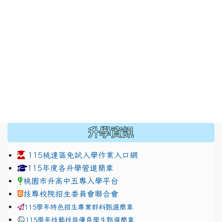
:::
升學資訊
115桃連區免試入學作業入口網
link to https://www.jhjhs.tyc.edu.tw/modules/tadnew
link to http://tyc.entry.ed
link to http://tyc.entry.ed
115年度各升學管道簡章
桃園市升高中五專入學平台
技專校院招生委員會聯合會
115學年特色招生專業群科甄選簡章
115學年技藝技能優良學生甄選簡章