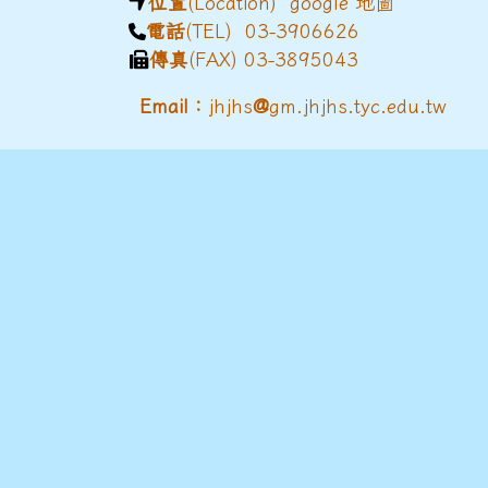
位置
(Location)
google 地圖
電話
(TEL) 03-3906626
傳真
(FAX) 03-3895043
@
Email：
jhjhs
gm.jhjhs.tyc.edu.tw