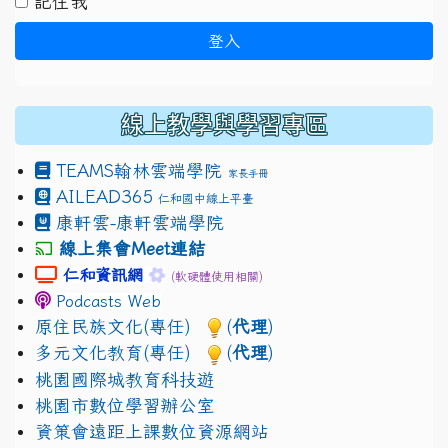
記住我
登入
線上教學與學習專區
TEAMS
翰林雲端學院
家長手冊
AILEAD365
仁和國中線上平臺
康軒雲-康軒雲端學院
線上集會Meet連結
link to https://sites.google.com/gm.jhjhs.tyc.edu.
link to https://sites.google.com/gm.
仁和資訊網
(軟硬體使用相關)
Podcasts Web
原住民族文化(專任)
(
代理
)
多元文化教育(專任)
(
代理
)
桃園國際城教育科技遊
桃園市數位學習辦公室
資策會遠距上課數位資源網站