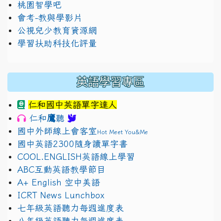
桃園智學吧
會考-教與學影片
公視兒少教育資源網
學習扶助科技化評量
英語學習專區
仁和國中英語單字達人
鷹
仁和
聽
國中外師線上會客室
Hot Meet You&Me
國中英語2300隨身讀單字書
COOL.ENGLISH英語線上學習
ABC互動英語教學節目
A+ English 空中美語
ICRT News Lunchbox
七年級英語聽力每週進度表
八年級英語聽力每週進度表