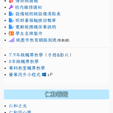
傳染病通報
校內維修通知
設備組班級設備清點表
班群書箱輪換回報單
電動板擦機保養說明
學生名牌製作
桃園市教育網路測速
(限教網)
7.9年級觸屏教學
（
手冊
&
影片
）
8年級觸屏教學
專科教室觸屏教學
link to https://www.jh
link to https://drive.googl
螢幕同步小程式
+P
仁和報報
仁和之光
仁和同心園