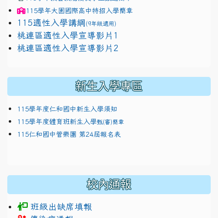
115學年
大園國際高中
特招入學簡章
115適性入學講綱
(9年級適用)
link to https://docs.google.com/presentation/
桃連區適性入學宣導影片1
link to https://docs.google.com/presentation/
114適性入學講綱
1111
桃連區適性入學宣導影片2
(
新生入學專區
115學年度仁和國中新生入學須知
115學年度體育班新生入學
甄(審)簡章
115仁和國中管樂團 第24屆報名表
校內通報
班級出缺席填報