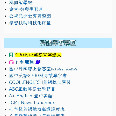
桃園智學吧
會考-教與學影片
公視兒少教育資源網
學習扶助科技化評量
英語學習專區
仁和國中英語單字達人
鷹
仁和
聽
國中外師線上會客室
Hot Meet You&Me
國中英語2300隨身讀單字書
COOL.ENGLISH英語線上學習
ABC互動英語教學節目
A+ English 空中美語
ICRT News Lunchbox
七年級英語聽力每週進度表
八年級英語聽力每週進度表