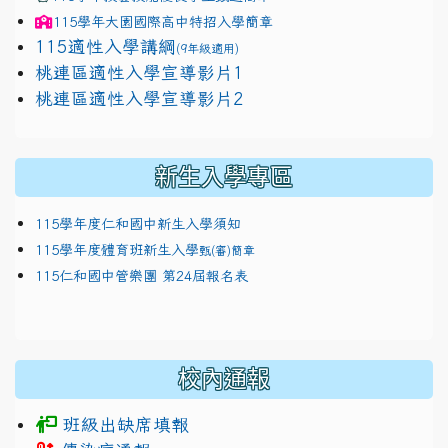
115學年
大園國際高中
特招入學簡章
115適性入學講綱
(9年級適用)
link to https://docs.google.com/presentation/
桃連區適性入學宣導影片1
link to https://docs.google.com/presentation/
114適性入學講綱
1111
桃連區適性入學宣導影片2
(
新生入學專區
115學年度仁和國中新生入學須知
115學年度體育班新生入學
甄(審)簡章
115仁和國中管樂團 第24屆報名表
校內通報
班級出缺席填報