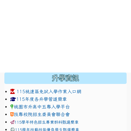
:::
升學資訊
115桃連區免試入學作業入口網
link to https://www.jhjhs.tyc.edu.tw/modules/tadnew
link to http://tyc.entry.ed
link to http://tyc.entry.ed
115年度各升學管道簡章
桃園市升高中五專入學平台
技專校院招生委員會聯合會
115學年特色招生專業群科甄選簡章
115學年技藝技能優良學生甄選簡章