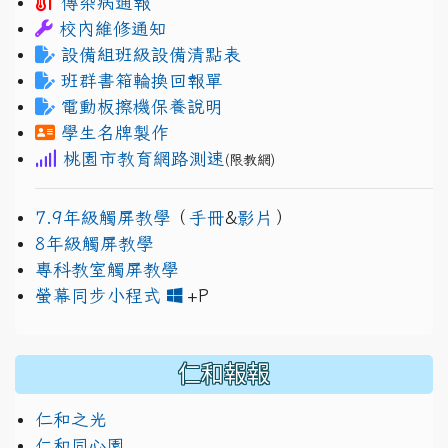
傳染病通報
校內維修通知
設備組班級設備清點表
班群書箱輪換回報單
電動板擦機保養說明
學生名牌製作
桃園市教育網路測速
(限教網)
7.9年級觸屏教學
（
手冊
&
影片
）
8年級觸屏教學
專科教室觸屏教學
link to https://www.jh
link to https://drive.googl
螢幕同步小程式
+P
仁和報報
仁和之光
仁和同心園