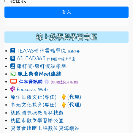
記住我
登入
線上教學與學習專區
TEAMS
翰林雲端學院
家長手冊
AILEAD365
仁和國中線上平臺
康軒雲-康軒雲端學院
線上集會Meet連結
link to https://sites.google.com/gm.jhjhs.tyc.edu.
link to https://sites.google.com/gm.
仁和資訊網
(軟硬體使用相關)
Podcasts Web
原住民族文化(專任)
(
代理
)
多元文化教育(專任)
(
代理
)
桃園國際城教育科技遊
桃園市數位學習辦公室
資策會遠距上課數位資源網站