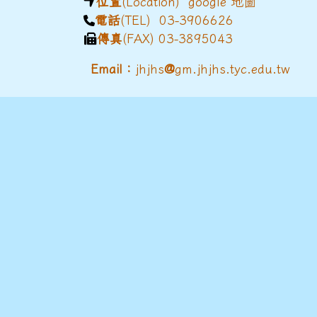
位置
(Location)
google 地圖
電話
(TEL) 03-3906626
傳真
(FAX) 03-3895043
@
Email：
jhjhs
gm.jhjhs.tyc.edu.tw