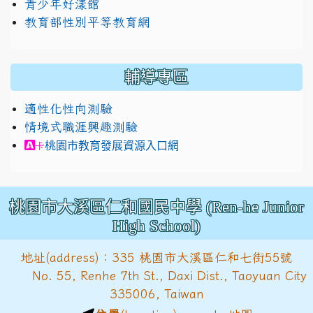
青少年好漾館
教育部性別平等教育網
輔導專區
適性化性向測驗
情境式職涯興趣測驗
link to https://exam.career.ntnu.edu.tw/cit/in
桃園市教育發展資源入口網
卡
桃園市大溪區仁和國民中學 (Ren-he Junior
High School)
地址(address)：335 桃園市大溪區仁和七街55號
No. 55, Renhe 7th St., Daxi Dist., Taoyuan City
335006, Taiwan