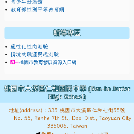
青少年好漾館
教育部性別平等教育網
輔導專區
適性化性向測驗
情境式職涯興趣測驗
link to https://exam.career.ntnu.edu.tw/cit/in
桃園市教育發展資源入口網
卡
桃園市大溪區仁和國民中學 (Ren-he Junior
High School)
地址(address)：335 桃園市大溪區仁和七街55號
No. 55, Renhe 7th St., Daxi Dist., Taoyuan City
335006, Taiwan