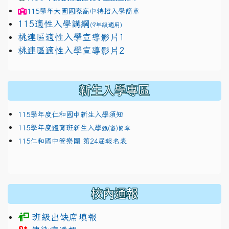
115學年
大園國際高中
特招入學簡章
115適性入學講綱
(9年級適用)
link to https://docs.google.com/presentation/
桃連區適性入學宣導影片1
link to https://docs.google.com/presentation/
114適性入學講綱
1111
桃連區適性入學宣導影片2
(
新生入學專區
115學年度仁和國中新生入學須知
115學年度體育班新生入學
甄(審)簡章
115仁和國中管樂團 第24屆報名表
校內通報
班級出缺席填報