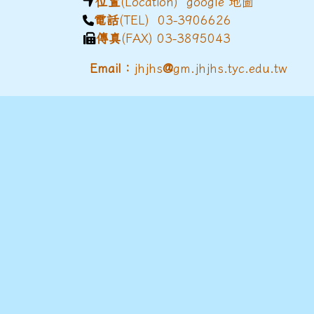
位置
(Location)
google 地圖
電話
(TEL) 03-3906626
傳真
(FAX) 03-3895043
@
Email：
jhjhs
gm.jhjhs.tyc.edu.tw