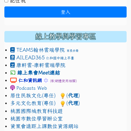
記住我
登入
線上教學與學習專區
TEAMS
翰林雲端學院
家長手冊
AILEAD365
仁和國中線上平臺
康軒雲-康軒雲端學院
線上集會Meet連結
link to https://sites.google.com/gm.jhjhs.tyc.edu.
link to https://sites.google.com/gm.
仁和資訊網
(軟硬體使用相關)
Podcasts Web
原住民族文化(專任)
(
代理
)
多元文化教育(專任)
(
代理
)
桃園國際城教育科技遊
桃園市數位學習辦公室
資策會遠距上課數位資源網站