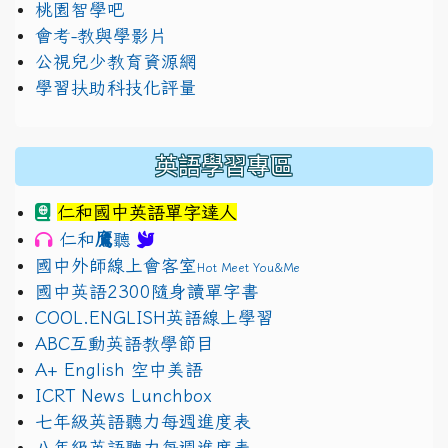
桃園智學吧
會考-教與學影片
公視兒少教育資源網
學習扶助科技化評量
英語學習專區
仁和國中英語單字達人
鷹
仁和
聽
國中外師線上會客室
Hot Meet You&Me
國中英語2300隨身讀單字書
COOL.ENGLISH英語線上學習
ABC互動英語教學節目
A+ English 空中美語
ICRT News Lunchbox
七年級英語聽力每週進度表
八年級英語聽力每週進度表