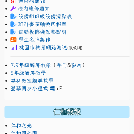
傳染病通報
校內維修通知
設備組班級設備清點表
班群書箱輪換回報單
電動板擦機保養說明
學生名牌製作
桃園市教育網路測速
(限教網)
7.9年級觸屏教學
（
手冊
&
影片
）
8年級觸屏教學
專科教室觸屏教學
link to https://www.jh
link to https://drive.googl
螢幕同步小程式
+P
仁和報報
仁和之光
仁和同心園