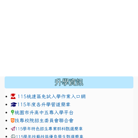
:::
升學資訊
115桃連區免試入學作業入口網
link to https://www.jhjhs.tyc.edu.tw/modules/tadnew
link to http://tyc.entry.ed
link to http://tyc.entry.ed
115年度各升學管道簡章
桃園市升高中五專入學平台
技專校院招生委員會聯合會
115學年特色招生專業群科甄選簡章
115學年技藝技能優良學生甄選簡章