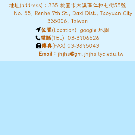
地址(address)：335 桃園市大溪區仁和七街55號
No. 55, Renhe 7th St., Daxi Dist., Taoyuan City
335006, Taiwan
位置
(Location)
google 地圖
電話
(TEL) 03-3906626
傳真
(FAX) 03-3895043
@
Email：
jhjhs
gm.jhjhs.tyc.edu.tw