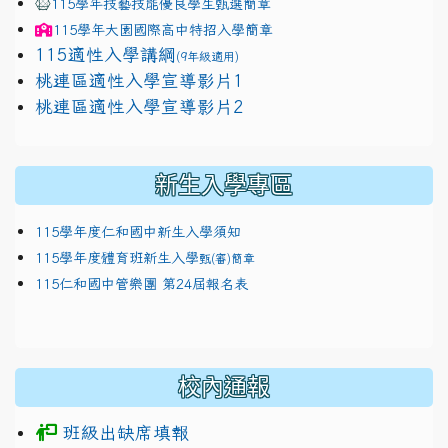
115學年技藝技能優良學生甄選簡章
115學年
大園國際高中
特招入學簡章
115適性入學講綱
(9年級適用)
link to https://docs.google.com/presentation/
桃連區適性入學宣導影片1
link to https://docs.google.com/presentation/
114適性入學講綱
1111
桃連區適性入學宣導影片2
(
新生入學專區
115學年度仁和國中新生入學須知
115學年度體育班新生入學
甄(審)簡章
115仁和國中管樂團 第24屆報名表
校內通報
班級出缺席填報