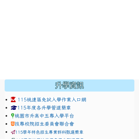
:::
升學資訊
115桃連區免試入學作業入口網
link to https://www.jhjhs.tyc.edu.tw/modules/tadnew
link to http://tyc.entry.ed
link to http://tyc.entry.ed
115年度各升學管道簡章
桃園市升高中五專入學平台
技專校院招生委員會聯合會
115學年特色招生專業群科甄選簡章