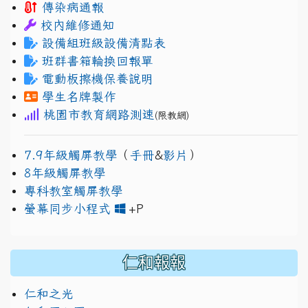
傳染病通報
校內維修通知
設備組班級設備清點表
班群書箱輪換回報單
電動板擦機保養說明
學生名牌製作
桃園市教育網路測速
(限教網)
7.9年級觸屏教學
（
手冊
&
影片
）
8年級觸屏教學
專科教室觸屏教學
link to https://www.jh
link to https://drive.googl
螢幕同步小程式
+P
仁和報報
仁和之光