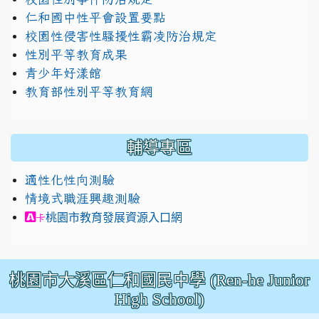
仁和國中性平會設置要點
校園性侵害性騷擾性霸凌防治規定
性別平等教育成果
青少年好漾館
教育部性別平等教育網
輔導專區
適性化性向測驗
情境式職涯興趣測驗
link to https://exam.career.ntnu.edu.tw/cit/in
桃園市教育發展資源入口網
卡
桃園市大溪區仁和國民中學 (Ren-he Junior
High School)