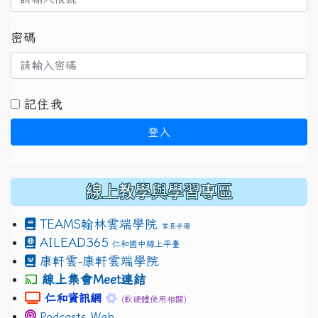
密碼
記住我
登入
線上教學與學習專區
TEAMS
翰林雲端學院
家長手冊
AILEAD365
仁和國中線上平臺
康軒雲-康軒雲端學院
線上集會Meet連結
link to https://sites.google.com/gm.jhjhs.tyc.edu.
link to https://sites.google.com/gm.
仁和資訊網
(軟硬體使用相關)
Podcasts Web