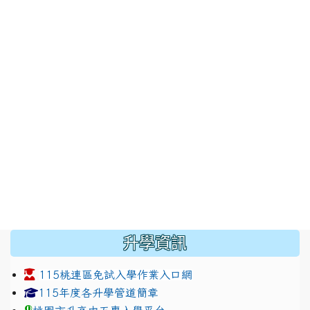
:::
升學資訊
115桃連區免試入學作業入口網
link to https://www.jhjhs.tyc.edu.tw/modules/tadnew
link to http://tyc.entry.ed
link to http://tyc.entry.ed
115年度各升學管道簡章