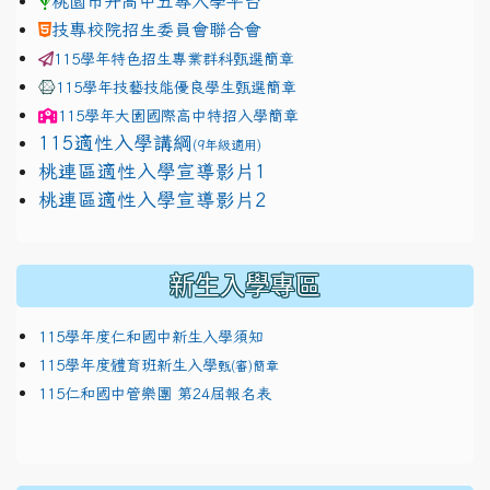
桃園市升高中五專入學平台
技專校院招生委員會聯合會
115學年特色招生專業群科甄選簡章
115學年技藝技能優良學生甄選簡章
115學年
大園國際高中
特招入學簡章
115適性入學講綱
(9年級適用)
link to https://docs.google.com/presentation/
桃連區適性入學宣導影片1
link to https://docs.google.com/presentation/
114適性入學講綱
1111
桃連區適性入學宣導影片2
(
新生入學專區
115學年度仁和國中新生入學須知
115學年度體育班新生入學
甄(審)簡章
115仁和國中管樂團 第24屆報名表