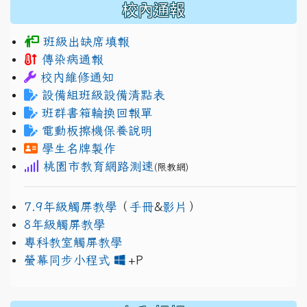
校內通報
班級出缺席填報
傳染病通報
校內維修通知
設備組班級設備清點表
班群書箱輪換回報單
電動板擦機保養說明
學生名牌製作
桃園市教育網路測速
(限教網)
7.9年級觸屏教學
（
手冊
&
影片
）
8年級觸屏教學
專科教室觸屏教學
link to https://www.jh
link to https://drive.googl
螢幕同步小程式
+P