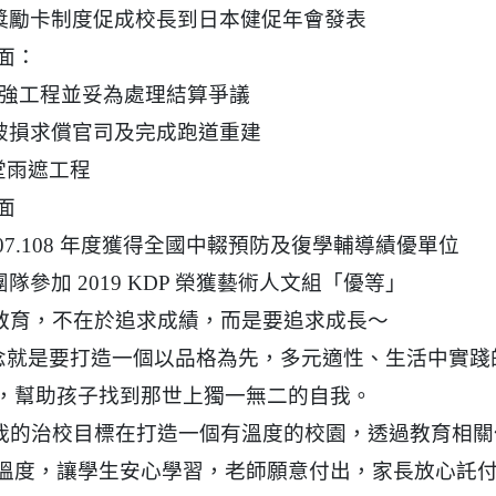
獎勵卡制度促成校長到日本健促年會發表
方面：
強工程並妥為處理結算爭議
破損求償官司及完成跑道重建
堂雨遮工程
面
07.108 年度獲得全國中輟預防及復學輔導績優單位
隊參加 2019 KDP 榮獲藝術人文組「優等」
教育，不在於追求成績，而是要追求成長～
念就是要打造一個以品格為先，多元適性、生活中實踐
，幫助孩子找到那世上獨一無二的自我。
我的治校目標在打造一個有溫度的校園，透過教育相關
.jhjhs.tyc.edu.tw/uploads/tad_blocks/file/%
oogle.com/file/d/1DRAbt49kEePJ5_zYCA1AuLinl3dysZ_8/
溫度，讓學生安心學習，老師願意付出，家長放心託