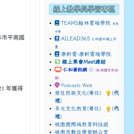
線上教學與學習專區
TEAMS
翰林雲端學院
家長
手冊
drive_link&ouid=115921082145615632562&rtpof=true&
在本市平南國
AILEAD365
仁和國中線上平
drive_link&ouid=115921082145615632562&rtpof=true&
m/presentation/d/14fN7FrCDS9g9keYgSUmfVbCTNGSK
臺
康軒雲-康軒雲端學院
線上集會Meet連結
link to https://sites.google.com
link to https://s
仁和資訊網
(軟硬體使用相
關)
Podcasts Web
21 年獲得
原住民族文化(專任)
(
代
理
)
多元文化教育(專任)
(
代
理
)
桃園國際城教育科技遊
桃園市數位學習辦公室