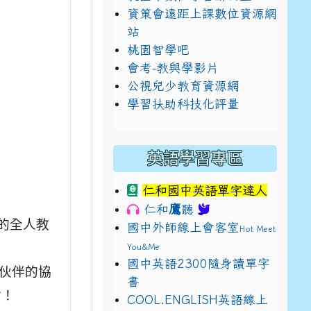
資策會遠距上課數位資源網
站
桃園智學吧
會考-教與學影片
公視兒少教育資源網
學習扶助科技化評量
英語學習專區
仁和國中英語單字達人
鷹
仁和
聽
的全人教
國中外師線上會客室
Hot Meet
You&Me
國中英語2300隨身讀單字
伙伴的協
書
E9%BB%9E2%E4%B8%8B%E5%9F%B7%E8%A1%8C%E5%8F%
view?usp=sharing
付！
COOL.ENGLISH英語線上