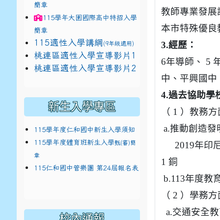
簡章
教師專業發展
115學年
大園國際高中
特招入學
本市特殊優良
簡章
115適性入學講綱
3.
經歷：
(9年級適用)
link to https://docs.google.com/presentat
桃連區適性入學宣導影片1
6
年導師、 5
link to https://docs.google.com/presentat
114適性入學講綱
1
桃連區適性入學宣導影片2
(
中、平興國中
4.
過去協助學
新生入學專區
（ 1 ）教務
a.
推動創造發明
115學年度仁和國中新生入學須知
115學年度體育班新生入學
甄(審)簡
2019
年印尼
章
1 銅
115仁和國中管樂團 第24屆報名表
b.113
年度教
（ 2 ）學務方
a.
交通安全教
校內通報