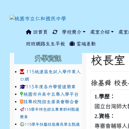
回首頁
學校簡介
處室介紹
處室
:::
班班網路生生平板
雲端差勤
:::
:::
校長室
升學資訊
115桃連區免試入學作業入
口網
徐基舜 校長
link to https://www.jhjhs.tyc.edu.tw/modules/ta
link to http://tyc.entr
link to http://tyc.entr
115年度各升學管道簡章
桃園市升高中五專入學平台
1.
學歷：
技專校院招生委員會聯合會
國立台灣師大
115學年特色招生專業群科甄選
2.
資格：
簡章
115學年技藝技能優良學生甄選
專審會輔導人