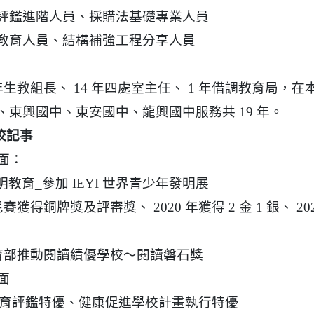
評鑑進階人員、採購法基礎專業人員
教育人員、結構補強工程分享人員
ion/d/1x3bih9gNpRNolaz0znBOn--g7OisECve/edit?usp=
 年生教組長、 14 年四處室主任、 1 年借調教育局，
ion/d/1x3bih9gNpRNolaz0znBOn--g7OisECve/edit?usp=
111ㄅㄅ
link to https://docs.go114適性入學講綱
ogle.co
(
、東興國中、東安國中、龍興國中服務共 19 年。
校記事
方面：
教育_參加 IEYI 世界青少年發明展
賽獲得銅牌獎及評審獎、 2020 年獲得 2 金 1 銀、 20
育部推動閱讀績優學校～閱讀磐石獎
面
育評鑑特優、健康促進學校計畫執行特優