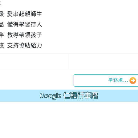
：
暖 愛串起親師生
品 懂得學習待人
伴 教導帶領孩子
校 支持協助給力
學務處...
Google 仁和行事曆