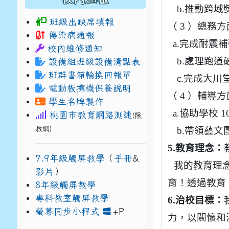
b.
推動跨域
班級出缺席填報
（ 3 ）總務
傳染病通報
a.
完成耐震補
校內維修通知
b.
處理跑道
設備組班級設備清點表
班群書箱輪換回報單
c.
完成大川
電動板擦機保養說明
（ 4 ）輔導方
學生名牌製作
a.
協助學校 1
桃園市教育網路測速
(限
教網)
b.
帶領藝文團
5.
教育理念：
7.9年級觸屏教學
（
手冊
&
我的教育理
影片
）
育！透過教育
8年級觸屏教學
專科教室觸屏教學
6.
治校目標：
link to https://www
link to https://drive.g
螢幕同步小程式
+P
力，以關懷和