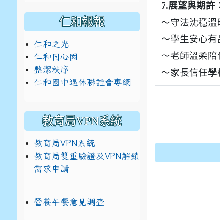
7.
展望與期許
仁和報報
～守法沈穩溫
～學生安心有
仁和之光
～老師溫柔陪
仁和同心園
整潔秩序
～家長信任學
仁和國中退休聯誼會專網
教育局VPN系統
教育局VPN系統
教育局雙重驗證及VPN解鎖
需求申請
營養午餐意見調查