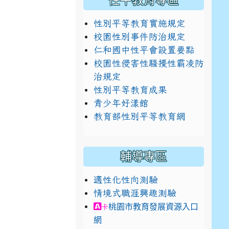
性平教育專區
性別平等教育實施規定
校園性別事件防治規定
仁和國中性平會設置要點
校園性侵害性騷擾性霸凌防
治規定
性別平等教育成果
青少年好漾館
教育部性別平等教育網
輔導專區
適性化性向測驗
情境式職涯興趣測驗
link to https://exam.career.n
桃園市教育發展資源入口
卡
網