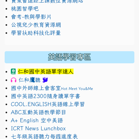
資策會遠距上課數位資源網站
桃園智學吧
會考-教與學影片
公視兒少教育資源網
學習扶助科技化評量
英語學習專區
仁和國中英語單字達人
鷹
仁和
聽
國中外師線上會客室
Hot Meet You&Me
國中英語2300隨身讀單字書
COOL.ENGLISH英語線上學習
ABC互動英語教學節目
A+ English 空中美語
ICRT News Lunchbox
七年級英語聽力每週進度表