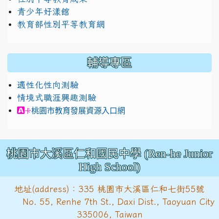
青少年好漾館
教育部性別平等教育網
輔導專區
適性化性向測驗
情境式職涯興趣測驗
link to https://exam.career.ntnu.edu.tw/cit/in
桃園市教育發展資源入口網
卡
桃園市大溪區仁和國民中學 (Ren-he Junior
High School)
地址(address)：335 桃園市大溪區仁和七街55號
No. 55, Renhe 7th St., Daxi Dist., Taoyuan City
335006, Taiwan