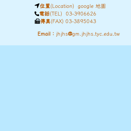
位置
(Location)
google 地圖
電話
(TEL) 03-3906626
傳真
(FAX) 03-3895043
@
Email：
jhjhs
gm.jhjhs.tyc.edu.tw