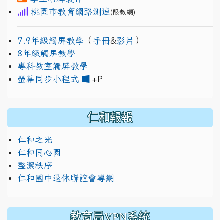
桃園市教育網路測速
(限教網)
7.9年級觸屏教學
（
手冊
&
影片
）
8年級觸屏教學
專科教室觸屏教學
link to https://www.jh
link to https://drive.googl
螢幕同步小程式
+P
仁和報報
仁和之光
仁和同心園
整潔秩序
仁和國中退休聯誼會專網
教育局VPN系統