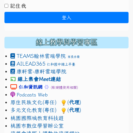
記住我
登入
線上教學與學習專區
TEAMS
翰林雲端學院
家長手冊
AILEAD365
仁和國中線上平臺
康軒雲-康軒雲端學院
線上集會Meet連結
link to https://sites.google.com/gm.jhjhs.tyc.edu.
link to https://sites.google.com/gm.
仁和資訊網
(軟硬體使用相關)
Podcasts Web
原住民族文化(專任)
(
代理
)
多元文化教育(專任)
(
代理
)
桃園國際城教育科技遊
桃園市數位學習辦公室