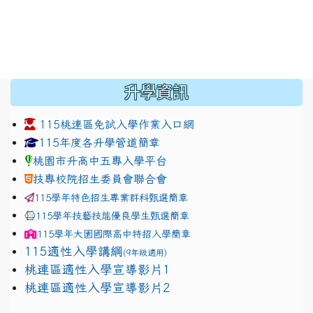
:::
升學資訊
115桃連區免試入學作業入口網
link to https://www.jhjhs.tyc.edu.tw/modules/tadnew
link to http://tyc.entry.ed
link to http://tyc.entry.ed
115年度各升學管道簡章
桃園市升高中五專入學平台
技專校院招生委員會聯合會
115學年特色招生專業群科甄選簡章
115學年技藝技能優良學生甄選簡章
115學年
大園國際高中
特招入學簡章
115適性入學講綱
(9年級適用)
link to https://docs.google.com/presentation/
桃連區適性入學宣導影片1
link to https://docs.google.com/presentation/
114適性入學講綱
1111
桃連區適性入學宣導影片2
(