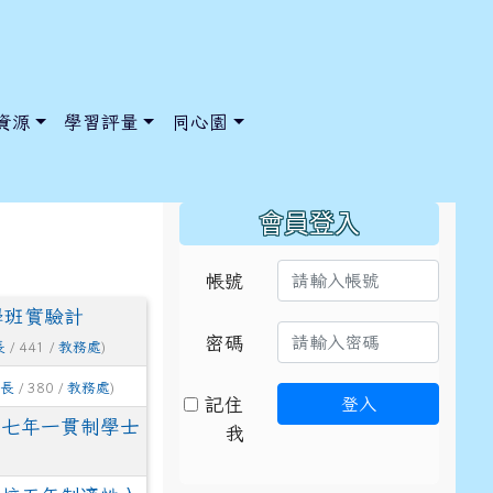
資源
學習評量
同心園
:::
會員登入
帳號
學班實驗計
/ChooseSys?s=05 style=font-size: 1rem; background-color:
/ChooseSys?s=05 style=font-size: 1rem; background-color:
密碼
長
/ 441 /
教務處
)
組長
/ 380 /
教務處
)
記住
登入
系七年一貫制學士
我