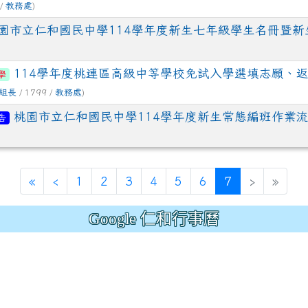
 /
教務處
)
園市立仁和國民中學114學年度新生七年級學生名冊暨新
114學年度桃連區高級中等學校免試入學選填志願、
學
組長
/ 1799 /
教務處
)
桃園市立仁和國民中學114學年度新生常態編班作業
告
(current)
«
‹
1
2
3
4
5
6
7
›
»
Google 仁和行事曆
.jhjhs.tyc.edu.tw/uploads/tad_blocks/file/%
oogle.com/file/d/1DRAbt49kEePJ5_zYCA1AuLinl3dysZ_8/