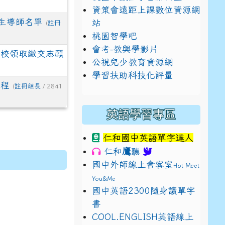
資策會遠距上課數位資源網
生導師名單
站
(
註冊
桃園智學吧
會考-教與學影片
返校領取繳交志願
公視兒少教育資源網
學習扶助科技化評量
流程
(
註冊組長
/ 2841
英語學習專區
仁和國中英語單字達人
鷹
仁和
聽
國中外師線上會客室
Hot Meet
You&Me
國中英語2300隨身讀單字
書
E9%BB%9E2%E4%B8%8B%E5%9F%B7%E8%A1%8C%E5%8F%
view?usp=sharing
COOL.ENGLISH英語線上