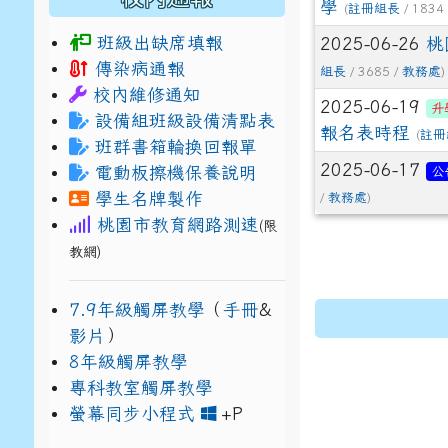
學
(
註冊組長
/ 1834
班級出缺席填報
2025-06-26
桃
傳染病通報
組長
/ 3685 /
教務處
)
校內維修通知
2025-06-19
升
設備組班級設備清點表
報名表時程
(
註冊
班群書箱輪換回報單
2025-06-17
電動板擦機保養說明
公
學生名牌製作
/
教務處
)
桃園市教育網路測速
(限
教網)
7.9年級觸屏教學
（
手冊
&
影片
）
8年級觸屏教學
專科教室觸屏教學
link to https://www
link to https://drive.g
螢幕同步小程式
+P