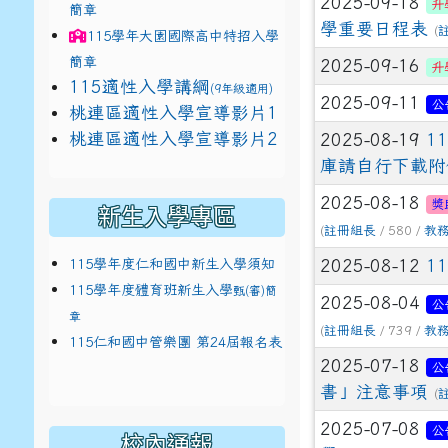
2025-09-18
升
簡章
學重要日程表
(
115學年
大園國際高中
特招入學
簡章
2025-09-16
升
115適性入學講綱
(9年級適用)
2025-09-11
公
link to https://docs.google.com/presentat
桃連區適性入學宣導影片1
link to https://docs.google.com/presentat
114適性入學講綱
1
桃連區適性入學宣導影片2
2025-08-19
1
(
庫請自行下載附
2025-08-18
獎
新生入學專區
(
註冊組長
/ 580 /
教
115學年度仁和國中新生入學須知
2025-08-12
1
115學年度體育班新生入學
甄(審)簡
2025-08-04
公
章
(
註冊組長
/ 739 /
教
115仁和國中管樂團 第24屆報名表
2025-07-18
公
書」注意事項
(
2025-07-08
公
校內通報