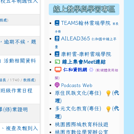
學校五年制適性入
線上教學與學習專區
務處
)
TEAMS
翰林雲端學院
家長
手冊
drive_link&ouid=115921082145615632562&rtpof=true&
AILEAD365
仁和國中線上平
drive_link&ouid=115921082145615632562&rtpof=true&
m/presentation/d/14fN7FrCDS9g9keYgSUmfVbCTNGSK
前，逾期不候，題
臺
康軒雲-康軒雲端學院
」活動相關資料
線上集會Meet連結
link to https://sites.google.com
link to https://s
仁和資訊網
(軟硬體使用相
關)
組長
/ 1740 /
教務處
)
Podcasts Web
入班級作業日程
原住民族文化(專任)
(
代
理
)
多元文化教育(專任)
(
代
(修)業證明
理
)
桃園國際城教育科技遊
詢、複查及報到入
桃園市數位學習辦公室