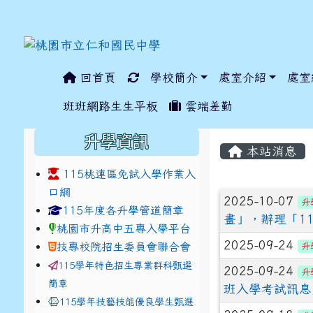
回首頁
學校簡介
處室介紹
處室
:::
班班網路生生平板
雲端差勤
:::
:::
升學資訊
本站消息
115桃連區免試入學作業入
口網
文章列表
2025-10-07
升
link to https://www.jhjhs.tyc.edu.tw/modules/ta
link to http://tyc.entr
link to http://tyc.entr
115年度各升學管道簡章
畫」，辦理「1
桃園市升高中五專入學平台
2025-09-24
技專校院招生委員會聯合會
升
115學年特色招生專業群科甄選
2025-09-24
升
簡章
班入學考試訊息
115學年技藝技能優良學生甄選