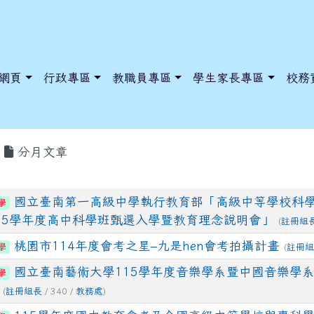
網頁
行政專區
教職員專區
學生家長專區
校務
分月文章
國立臺南第一高級中學執行教育部「高級中等學校科
學
dnews/index.php?nsn=5425
y.edu.tw/NoExamImitate_TL/NoExamImitateHome/Page/Public
y.edu.tw/NoExamImitate_TL/NoExamImitateHome/Page/Public
15學年度高中科學班甄選入學暨教育理念說明會」
(
註冊組
桃園市114年度會考之星–九是hen會考拍攝計畫
學
(
註冊
國立臺南藝術大學115學年度音樂學系暨中國音樂學
學
(
註冊組長
/ 340 /
教務處
)