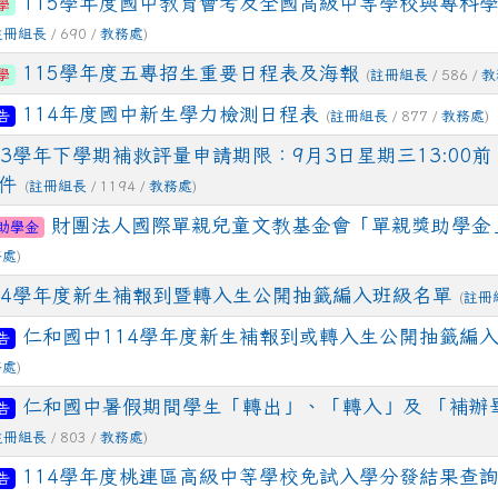
115學年度國中教育會考及全國高級中等學校與專科
學
註冊組長
/ 690 /
教務處
)
115學年度五專招生重要日程表及海報
學
(
註冊組長
/ 586 /
教
114年度國中新生學力檢測日程表
告
(
註冊組長
/ 877 /
教務處
)
ion/d/1x3bih9gNpRNolaz0znBOn--g7OisECve/edit?usp=
ion/d/1x3bih9gNpRNolaz0znBOn--g7OisECve/edit?usp=
111ㄅㄅ
link to https://docs.go114適性入學講綱
ogle.co
13學年下學期補救評量申請期限：9月3日星期三13:00
(
件
(
註冊組長
/ 1194 /
教務處
)
財團法人國際單親兒童文教基金會「單親獎助學金
助學金
務處
)
14學年度新生補報到暨轉入生公開抽籤編入班級名單
(
註冊
仁和國中114學年度新生補報到或轉入生公開抽籤編
告
務處
)
仁和國中暑假期間學生「轉出」、「轉入」及 「補辦畢
告
註冊組長
/ 803 /
教務處
)
114學年度桃連區高級中等學校免試入學分發結果查
告