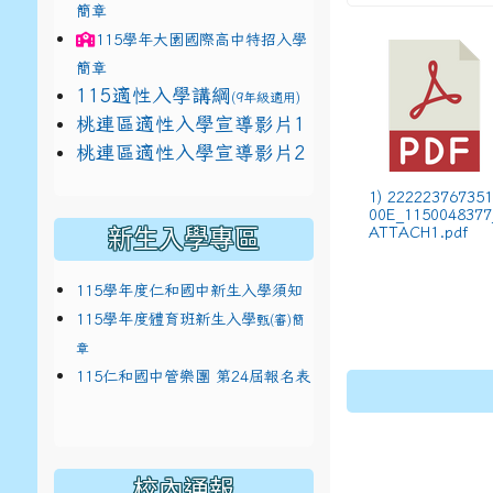
簡章
115學年
大園國際高中
特招入學
簡章
115適性入學講綱
(9年級適用)
link to https://docs.google.com/presentat
桃連區適性入學宣導影片1
link to https://docs.google.com/presentat
114適性入學講綱
1
桃連區適性入學宣導影片2
(
1) 222223767351
00E_1150048377
ATTACH1.pdf
新生入學專區
115學年度仁和國中新生入學須知
115學年度體育班新生入學
甄(審)簡
章
115仁和國中管樂團 第24屆報名表
校內通報