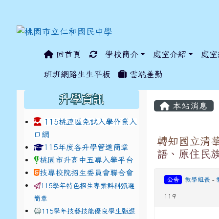
回首頁
學校簡介
處室介紹
處室
:::
班班網路生生平板
雲端差勤
:::
:::
升學資訊
本站消息
115桃連區免試入學作業入
口網
轉知國立清華
link to https://www.jhjhs.tyc.edu.tw/modules/ta
link to http://tyc.entr
link to http://tyc.entr
115年度各升學管道簡章
語、原住民
桃園市升高中五專入學平台
技專校院招生委員會聯合會
公告
教學組長
-
115學年特色招生專業群科甄選
119
簡章
115學年技藝技能優良學生甄選