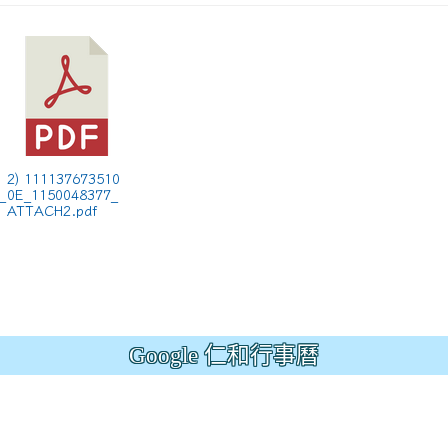
ion/d/1x3bih9gNpRNolaz0znBOn--g7OisECve/edit?usp=
ion/d/1x3bih9gNpRNolaz0znBOn--g7OisECve/edit?usp=
111ㄅㄅ
link to https://docs.go114適性入學講綱
ogle.co
(
2) 111137673510
_
0E_1150048377_
ATTACH2.pdf
Google 仁和行事曆