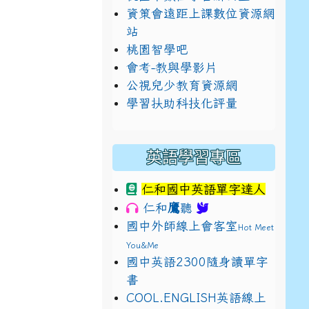
資策會遠距上課數位資源網
站
桃園智學吧
會考-教與學影片
公視兒少教育資源網
學習扶助科技化評量
英語學習專區
仁和國中英語單字達人
鷹
仁和
聽
國中外師線上會客室
Hot Meet
You&Me
國中英語2300隨身讀單字
書
E9%BB%9E2%E4%B8%8B%E5%9F%B7%E8%A1%8C%E5%8F%
view?usp=sharing
COOL.ENGLISH英語線上