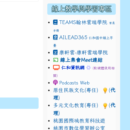
線上教學與學習專區
TEAMS
翰林雲端學院
家長
手冊
drive_link&ouid=115921082145615632562&rtpof=true&
AILEAD365
仁和國中線上平
drive_link&ouid=115921082145615632562&rtpof=true&
m/presentation/d/14fN7FrCDS9g9keYgSUmfVbCTNGSK
臺
康軒雲-康軒雲端學院
線上集會Meet連結
link to https://sites.google.com
link to https://s
仁和資訊網
(軟硬體使用相
關)
Podcasts Web
原住民族文化(專任)
(
代
理
)
多元文化教育(專任)
(
代
理
)
桃園國際城教育科技遊
桃園市數位學習辦公室