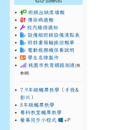
班級出缺席填報
傳染病通報
校內維修通知
設備組班級設備清點表
班群書箱輪換回報單
電動板擦機保養說明
學生名牌製作
桃園市教育網路測速
(限
教網)
7.9年級觸屏教學
（
手冊
&
影片
）
8年級觸屏教學
專科教室觸屏教學
link to https://www
link to https://drive.g
螢幕同步小程式
+P