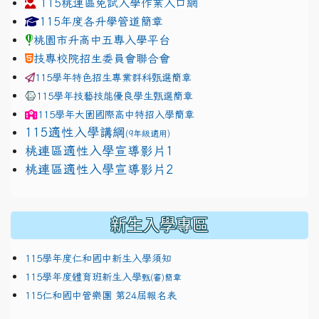
115桃連區免試入學作業入口網
link to https://www.jhjhs.tyc.edu.tw/modules/tadnew
link to http://tyc.entry.ed
link to http://tyc.entry.ed
115年度各升學管道簡章
桃園市升高中五專入學平台
技專校院招生委員會聯合會
115學年特色招生專業群科甄選簡章
115學年技藝技能優良學生甄選簡章
115學年
大園國際高中
特招入學簡章
115適性入學講綱
(9年級適用)
link to https://docs.google.com/presentation/
桃連區適性入學宣導影片1
link to https://docs.google.com/presentation/
114適性入學講綱
1111
桃連區適性入學宣導影片2
(
新生入學專區
115學年度仁和國中新生入學須知
115學年度體育班新生入學
甄(審)簡章
115仁和國中管樂團 第24屆報名表