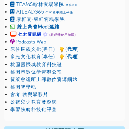
TEAMS
翰林雲端學院
家長手冊
AILEAD365
仁和國中線上平臺
康軒雲-康軒雲端學院
線上集會Meet連結
link to https://sites.google.com/gm.jhjhs.tyc.edu.
link to https://sites.google.com/gm.
仁和資訊網
(軟硬體使用相關)
Podcasts Web
原住民族文化(專任)
(
代理
)
多元文化教育(專任)
(
代理
)
桃園國際城教育科技遊
桃園市數位學習辦公室
資策會遠距上課數位資源網站
桃園智學吧
會考-教與學影片
公視兒少教育資源網
學習扶助科技化評量