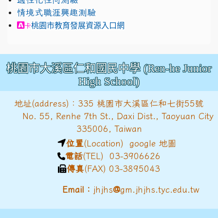
情境式職涯興趣測驗
link to https://exam.career.ntnu.edu.tw/cit/in
桃園市教育發展資源入口網
卡
桃園市大溪區仁和國民中學 (Ren-he Junior
High School)
地址(address)：335 桃園市大溪區仁和七街55號
No. 55, Renhe 7th St., Daxi Dist., Taoyuan City
335006, Taiwan
位置
(Location)
google 地圖
電話
(TEL) 03-3906626
傳真
(FAX) 03-3895043
@
Email：
jhjhs
gm.jhjhs.tyc.edu.tw