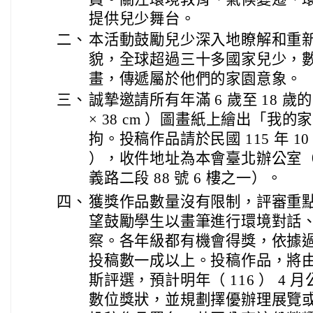
提供兒少舞台。
二、
本活動鼓勵兒少深入地瞭解和重
貌，全球超過三十多國家兒少，
畫，傳遞屬於他們的家園意象。
三、
誠摯邀請所有年滿 6 歲至 18 歲的
× 38 cm ）圖畫紙上繪出「我
拘。投稿作品請於民國 115 年 10
），收件地址為本會臺北辦公室（ 
義路二段 88 號 6 樓之一）。
四、
獲獎作品數量沒有限制，評審重
望鼓勵學生以畫筆進行環境對話
察。各年級都有機會得獎，依據
投稿數一成以上。投稿作品，將
斯評選，預計明年（ 116 ） 4 
數位獎狀，並規劃擇優辦理展覽