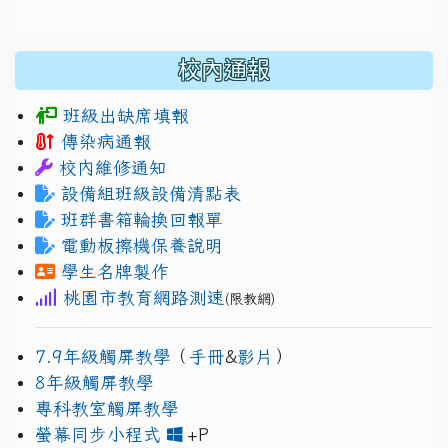
校內通報
班級出缺席填報
傳染病通報
校內維修通知
設備組班級設備清點表
班群書箱輪換回報單
電動板擦機保養說明
學生名牌製作
桃園市教育網路測速
(限教網)
7.9年級觸屏教學
（
手冊
&
影片
）
8年級觸屏教學
專科教室觸屏教學
link to https://www.jh
link to https://drive.googl
螢幕同步小程式
+P